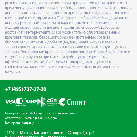
розничной торговли лекарственными препаратами для медицинского
применения дистанционным способом, осуществления такой торговли и
доставки указанных лекарственных препаратов гражданам и внесении
изменений в некоторые акты Правительства Российской Федерации по
вопросу розничной торговли лекарственными препаратами для
медицинского применения дистанционным способом", курьерская
доставка из интернет-аптеки возможна только для определённых
категорий товаров: безрецептурных лекарственных средств,
биологически активных добавок (БАДов), медицинских изделий,
товаров для ухода и красоты, бытовой химии и других сопутствующих
товаров. Рецептурные препараты доставляются до ближайшей аптеки и
могут быть получены при наличии действующего рецепта,
оформленного врачом. Ассортимент товаров, участвующих в
специальных предложениях и акциях, может быть ограничен или
изменен
+7 (495) 737-27-30
Копирайт: © 2026 Общество с ограниченной
ответственностью (ООО) «Ригла»
Все права защищены
115201, г. Москва, Каширское шоссе, д. 22, корп. 4, стр. 1