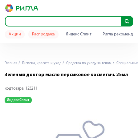
Акции
Распродажа
Яндекс Сплит
Ригла рекомендуе
Главная
Гигиена, красота и уход
Средства по уходу за телом
Специальные 
Зеленый доктор масло персиковое косметич. 25мл
код товара:
123211
Яндекс Сплит