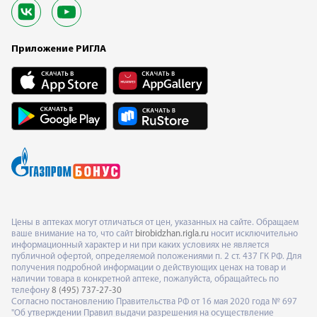
Приложение РИГЛА
Цены в аптеках могут отличаться от цен, указанных на сайте. Обращаем
ваше внимание на то, что сайт
birobidzhan.rigla.ru
носит исключительно
информационный характер и ни при каких условиях не является
публичной офертой, определяемой положениями п. 2 ст. 437 ГК РФ. Для
получения подробной информации о действующих ценах на товар и
наличии товара в конкретной аптеке, пожалуйста, обращайтесь по
телефону
8 (495) 737-27-30
Согласно постановлению Правительства РФ от 16 мая 2020 года № 697
"Об утверждении Правил выдачи разрешения на осуществление