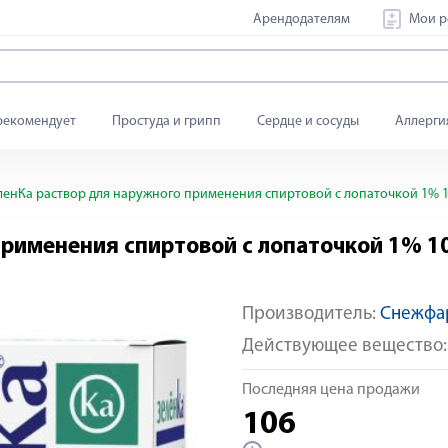
Арендодателям
Мои р
рекомендует
Простуда и грипп
Сердце и сосуды
Аллерги
енКа раствор для наружного применения спиртовой с лопаточкой 1% 
применения спиртовой с лопаточкой 1% 1
Производитель:
Снежфа
Действующее вещество
Последняя цена продажи
106