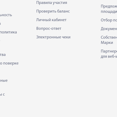
Правила участия
Предлож
Проверить баланс
площади
ьность
Личный кабинет
Отбор п
в
Вопрос-ответ
Докумен
политика
Электронные чеки
Собстве
е
Марки
Партнер
тва
для веб-
 о поверке
ьные
ы с