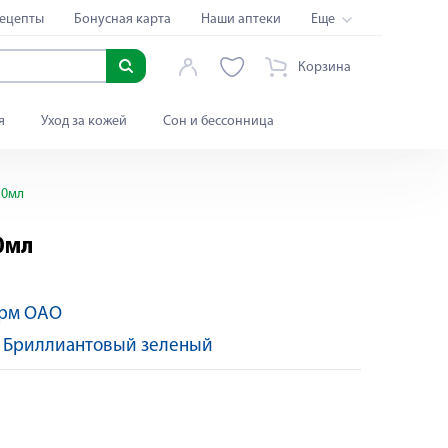
ецепты
Бонусная карта
Наши аптеки
Еще
Корзина
я
Уход за кожей
Сон и бессонница
10мл
0мл
рм ОАО
:
Бриллиантовый зеленый