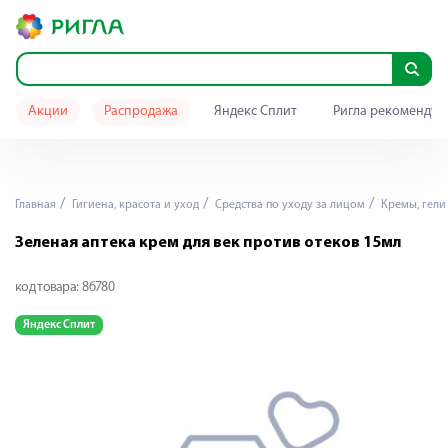
Акции
Распродажа
Яндекс Сплит
Ригла рекомендуе
Главная
Гигиена, красота и уход
Средства по уходу за лицом
Кремы, гели 
Зеленая аптека крем для век против отеков 15мл
код товара:
86780
Яндекс Сплит