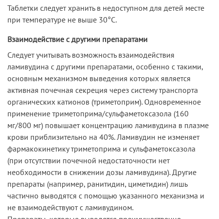
Таблетки следует хранить в недоступном для детей месте
при температуре не выше 30°C.
Взаимодействие с другими препаратами
Следует учитывать возможность взаимодействия
ламивудина с другими препаратами, особенно с такими,
основным механизмом выведения которых является
активная почечная секреция через систему транспорта
органических катионов (триметоприм). Одновременное
применение триметоприма/сульфаметоксазола (160
мг/800 мг) повышает концентрацию ламивудина в плазме
крови приблизительно на 40%. Ламивудин не изменяет
фармакокинетику триметоприма и сульфаметоксазола
(при отсутствии почечной недостаточности нет
необходимости в снижении дозы ламивудина). Другие
препараты (например, ранитидин, циметидин) лишь
частично выводятся с помощью указанного механизма и
не взаимодействуют с ламивудином.
Препараты, которые выводятся преимущественно