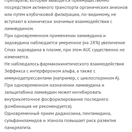
посредством активного транспорта органических анионов
или путем клубочковой фильтрации, по-видимому, не
вступают в клинически значимые взаимодействия с
ламивудином.
При одновременном применении ламивудина и
зидовудина наблюдается умеренное (на 28%) увеличение
Cmax зидовудина в плазме, при этом AUC существенно не
изменяется.
Не наблюдалось фармакокинетического взаимодействия
Зеффикса с интерфероном альфа, а также с
иммунодепрессантами (например, с циклоспорином А).
При одновременном назначении ламивудина и
зальцитабина ламивудин может ингибировать
внутриклеточное фосфорилирование последнего
(комбинация не рекомендуется).
Одновременный прием диданозина, пентамидина,
сульфаниламидов и этанола повышает риск развития
панкреатита.