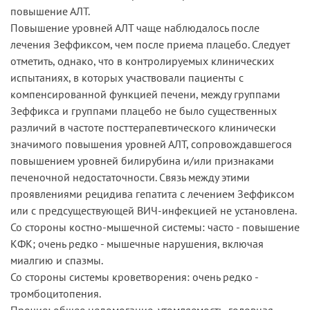
повышение АЛТ.
Повышение уровней АЛТ чаще наблюдалось после
лечения Зеффиксом, чем после приема плацебо. Следует
отметить, однако, что в контролируемых клинических
испытаниях, в которых участвовали пациенты с
компенсированной функцией печени, между группами
Зеффикса и группами плацебо не было существенных
различий в частоте посттерапевтического клинически
значимого повышения уровней АЛТ, сопровождавшегося
повышением уровней билирубина и/или признаками
печеночной недостаточности. Связь между этими
проявлениями рецидива гепатита с лечением Зеффиксом
или с предсуществующей ВИЧ-инфекцией не установлена.
Со стороны костно-мышечной системы: часто - повышение
КФК; очень редко - мышечные нарушения, включая
миалгию и спазмы.
Со стороны системы кроветворения: очень редко -
тромбоцитопения.
Прочие: общее недомогание, утомляемость, головная