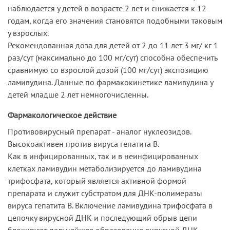
наблюдается у детей в возрасте 2 лет и снижается к 12
годам, когда его значения становятся подобными таковым
у взрослых.
Рекомендованная доза для детей от 2 до 11 лет 3 мг/ кг 1
раз/сут (максимально до 100 мг/сут) способна обеспечить
сравнимую со взрослой дозой (100 мг/сут) экспозицию
ламивудина. Данные по фармакокинетике ламивудина у
детей младше 2 лет немногочисленны.
Фармакологическое действие
Противовирусный препарат - аналог нуклеозидов.
Высокоактивен против вируса гепатита В.
Как в инфицированных, так и в неинфицированных
клетках ламивудин метаболизируется до ламивудина
трифосфата, который является активной формой
препарата и служит субстратом для ДНК-полимеразы
вируса гепатита В. Включение ламивудина трифосфата в
цепочку вирусной ДНК и последующий обрыв цепи
блокируют дальнейшее образование вирусной ДНК.