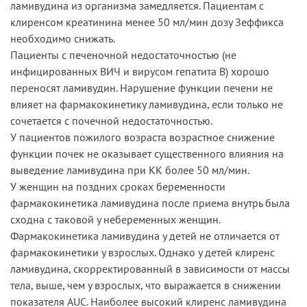
ламивудина из организма замедляется. Пациентам с
клиренсом креатинина менее 50 мл/мин дозу Зеффикса
необходимо снижать.
Пациенты с печеночной недостаточностью (не
инфицированных ВИЧ и вирусом гепатита B) хорошо
переносят ламивудин. Нарушение функции печени не
влияет на фармакокинетику ламивудина, если только не
сочетается с почечной недостаточностью.
У пациентов пожилого возраста возрастное снижение
функции почек не оказывает существенного влияния на
выведение ламивудина при КК более 50 мл/мин.
У женщин на поздних сроках беременности
фармакокинетика ламивудина после приема внутрь была
сходна с таковой у небеременных женщин.
Фармакокинетика ламивудина у детей не отличается от
фармакокинетики у взрослых. Однако у детей клиренс
ламивудина, скорректированный в зависимости от массы
тела, выше, чем у взрослых, что выражается в снижении
показателя AUC. Наиболее высокий клиренс ламивудина