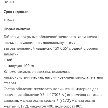
ВИЧ-1.
Срок годности
3 года
Форма выпуска
Таблетки, покрытые оболочкой желтовато-коричневого
цвета, капсуловидные, двояковыпуклые, с
выгравированной надписью "GX CG5" с одной стороны
таблетки.
1 таб.
ламивудин 100 мг
Вспомогательные вещества: целлюлоза
микрокристаллическая, натрия крахмала гликолат, магния
стеарат.
Состав оболочки: желтовато-коричневый материал для
нанесения оболочки YS-1-17307-A (гипромеллоза, титана
диоксид, железа оксид красный (Е172), железа оксид
желтый (Е172), макрогол 400, полисорбат 80).