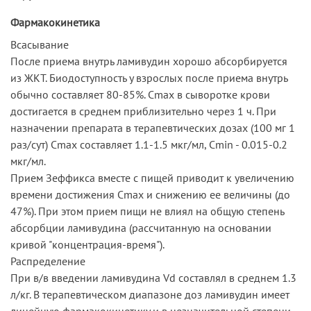
Фармакокинетика
Всасывание
После приема внутрь ламивудин хорошо абсорбируется
из ЖКТ. Биодоступность у взрослых после приема внутрь
обычно составляет 80-85%. Cmax в сыворотке крови
достигается в среднем приблизительно через 1 ч. При
назначении препарата в терапевтических дозах (100 мг 1
раз/сут) Cmax составляет 1.1-1.5 мкг/мл, Cmin - 0.015-0.2
мкг/мл.
Прием Зеффикса вместе с пищей приводит к увеличению
времени достижения Cmax и снижению ее величины (до
47%). При этом прием пищи не влиял на общую степень
абсорбции ламивудина (рассчитанную на основании
кривой "концентрация-время").
Распределение
При в/в введении ламивудина Vd составлял в среднем 1.3
л/кг. В терапевтическом диапазоне доз ламивудин имеет
линейную фармакокинетику и в незначительной степени