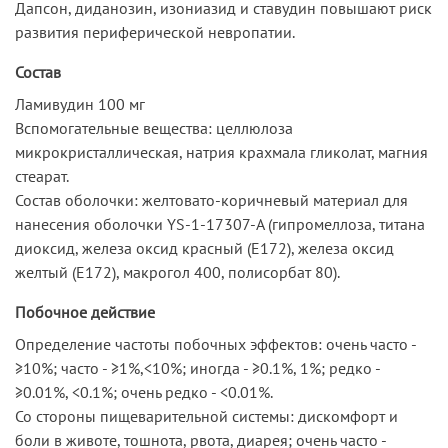
Дапсон, диданозин, изониазид и ставудин повышают риск
развития периферической невропатии.
Состав
Ламивудин 100 мг
Вспомогательные вещества: целлюлоза
микрокристаллическая, натрия крахмала гликолат, магния
стеарат.
Состав оболочки: желтовато-коричневый материал для
нанесения оболочки YS-1-17307-A (гипромеллоза, титана
диоксид, железа оксид красный (Е172), железа оксид
желтый (Е172), макрогол 400, полисорбат 80).
Побочное действие
Определение частоты побочных эффектов: очень часто -
≥10%; часто - ≥1%,<10%; иногда - ≥0.1%, 1%; редко -
≥0.01%, <0.1%; очень редко - <0.01%.
Со стороны пищеварительной системы: дискомфорт и
боли в животе, тошнота, рвота, диарея; очень часто -