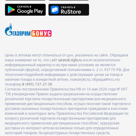
Цены в аптеках могут отличаться от цен, указанных на сайте. Обращаем
ваше внимание на то, что сайт
saransk.rigla.ru
носит исключительно
информационный характер и ни при каких условиях не является
публичной офертой, определяемой положениями п. 2 ст. 437 ГК РФ. Для
получения подробной информации о действующих ценах на товар и
наличии товара в конкретной аптеке, пожалуйста, обращайтесь по
телефону
8 (495) 737-27-30
Согласно постановлению Правительства РФ от 16 мая 2020 года № 697
"Об утверждении Правил выдачи разрешения на осуществление
розничной торговли лекарственными препаратами для медицинского
применения дистанционным способом, осуществления такой торговли и
доставки указанных лекарственных препаратов гражданам и внесении
изменений в некоторые акты Правительства Российской Федерации по
вопросу розничной торговли лекарственными препаратами для
медицинского применения дистанционным способом", курьерская
доставка из интернет-аптеки возможна только для определённых
категорий товаров: безрецептурных лекарственных средств,