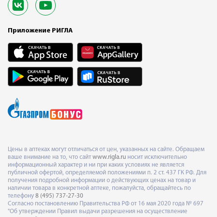
Приложение РИГЛА
Цены в аптеках могут отличаться от цен, указанных на сайте. Обращаем
ваше внимание на то, что сайт
www.rigla.ru
носит исключительно
информационный характер и ни при каких условиях не является
публичной офертой, определяемой положениями п. 2 ст. 437 ГК РФ. Для
получения подробной информации о действующих ценах на товар и
наличии товара в конкретной аптеке, пожалуйста, обращайтесь по
телефону
8 (495) 737-27-30
Согласно постановлению Правительства РФ от 16 мая 2020 года № 697
"Об утверждении Правил выдачи разрешения на осуществление