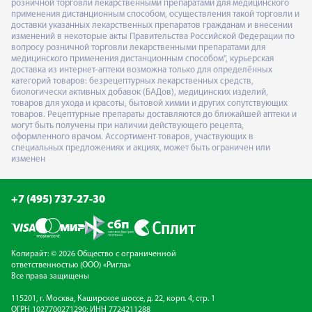
розничной торговли лекарственными препаратами для медицинского
применения дистанционным способом, осуществления такой торговли и
доставки указанных лекарственных препаратов гражданам и внесении
изменений в некоторые акты Правительства Российской Федерации по
вопросу розничной торговли лекарственными препаратами для
медицинского применения дистанционным способом", курьерская
доставка из интернет-аптеки возможна только для определённых
категорий товаров: безрецептурных лекарственных средств,
биологически активных добавок (БАДов), медицинских изделий,
товаров для ухода и красоты, бытовой химии и других сопутствующих
товаров. Рецептурные препараты доставляются до ближайшей аптеки и
могут быть получены при наличии действующего рецепта,
оформленного врачом. Ассортимент товаров, участвующих в
специальных предложениях и акциях, может быть ограничен или
изменен
+7 (495) 737-27-30
Копирайт: © 2026 Общество с ограниченной
ответственностью (ООО) «Ригла»
Все права защищены
115201, г. Москва, Каширское шоссе, д. 22, корп. 4, стр. 1
ОГРН 1027700271290; ИНН 7724211288