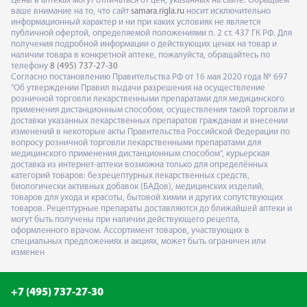
Цены в аптеках могут отличаться от цен, указанных на сайте. Обращаем
ваше внимание на то, что сайт
samara.rigla.ru
носит исключительно
информационный характер и ни при каких условиях не является
публичной офертой, определяемой положениями п. 2 ст. 437 ГК РФ. Для
получения подробной информации о действующих ценах на товар и
наличии товара в конкретной аптеке, пожалуйста, обращайтесь по
телефону
8 (495) 737-27-30
Согласно постановлению Правительства РФ от 16 мая 2020 года № 697
"Об утверждении Правил выдачи разрешения на осуществление
розничной торговли лекарственными препаратами для медицинского
применения дистанционным способом, осуществления такой торговли и
доставки указанных лекарственных препаратов гражданам и внесении
изменений в некоторые акты Правительства Российской Федерации по
вопросу розничной торговли лекарственными препаратами для
медицинского применения дистанционным способом", курьерская
доставка из интернет-аптеки возможна только для определённых
категорий товаров: безрецептурных лекарственных средств,
биологически активных добавок (БАДов), медицинских изделий,
товаров для ухода и красоты, бытовой химии и других сопутствующих
товаров. Рецептурные препараты доставляются до ближайшей аптеки и
могут быть получены при наличии действующего рецепта,
оформленного врачом. Ассортимент товаров, участвующих в
специальных предложениях и акциях, может быть ограничен или
изменен
+7 (495) 737-27-30