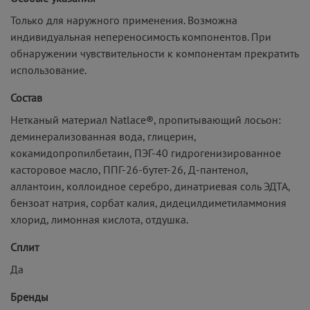
Только для наружного применения. Возможна
индивидуальная непереносимость компонентов. При
обнаружении чувствительности к компонентам прекратить
использование.
Состав
Нетканый материал Natlace®, пропитывающий лосьон:
деминерализованная вода, глицерин,
кокамидопропилбетаин, ПЭГ-40 гидрогенизированное
касторовое масло, ППГ-26-бутет-26, Д-пантенол,
аллантоин, коллоидное серебро, динатриевая соль ЭДТА,
бензоат натрия, сорбат калия, дидецилдиметиламмония
хлорид, лимонная кислота, отдушка.
Сплит
Да
Бренды