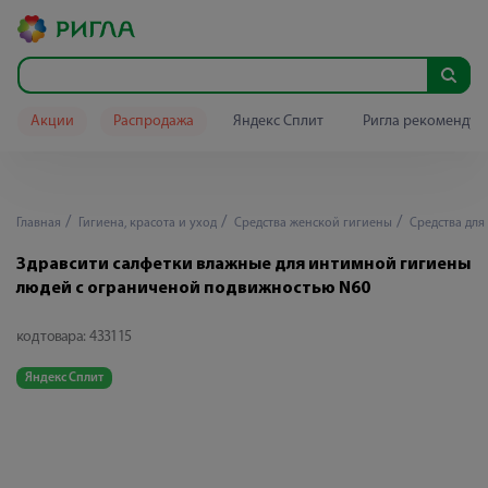
Акции
Распродажа
Яндекс Сплит
Ригла рекомендуе
Главная
Гигиена, красота и уход
Средства женской гигиены
Средства для
Здравсити салфетки влажные для интимной гигиены
людей с ограниченой подвижностью N60
код товара:
433115
Яндекс Сплит