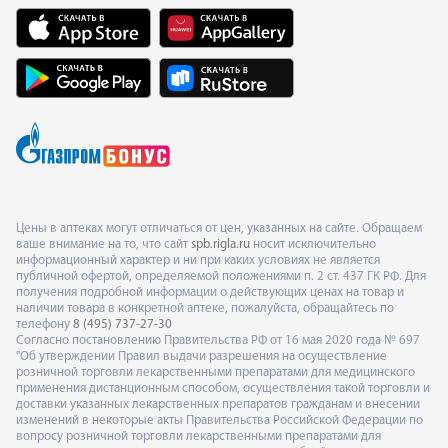
Цены в аптеках могут отличаться от цен, указанных на сайте. Обращаем
ваше внимание на то, что сайт
spb.rigla.ru
носит исключительно
информационный характер и ни при каких условиях не является
публичной офертой, определяемой положениями п. 2 ст. 437 ГК РФ. Для
получения подробной информации о действующих ценах на товар и
наличии товара в конкретной аптеке, пожалуйста, обращайтесь по
телефону
8 (495) 737-27-30
Согласно постановлению Правительства РФ от 16 мая 2020 года № 697
"Об утверждении Правил выдачи разрешения на осуществление
розничной торговли лекарственными препаратами для медицинского
применения дистанционным способом, осуществления такой торговли и
доставки указанных лекарственных препаратов гражданам и внесении
изменений в некоторые акты Правительства Российской Федерации по
вопросу розничной торговли лекарственными препаратами для