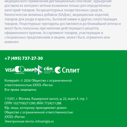
медицинского применения дистанционным способом", курьерская
доставка из интернет-аптеки возможна только для определённых
категорий товаров: безрецептурных лекарственных средств,
биологически активных добавок (БАДов), медицинских изделий,
товаров для ухода и красоты, бытовой химии и других сопутствующих
товаров. Рецептурные препараты доставляются до ближайшей аптеки и
могут быть получены при наличии действующего рецепта,
оформленного врачом. Ассортимент товаров, участвующих в
специальных предложениях и акциях, может быть ограничен или
изменен
+7 (495) 737-27-30
Копирайт: © 2026 Общество с ограниченной
ответственностью (ООО) «Ригла»
Все права защищены
115201, г. Москва, Каширское шоссе, д. 22, корп. 4, стр. 1
ОГРН 1027700271290; ИНН 7724211288
Юр. лицо, которому принадлежит домен:
Общество с ограниченной ответственностью
(ООО) «Ригла»
Электронная почта:
info@rigla.ru