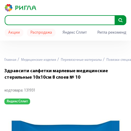
Акции
Распродажа
Яндекс Сплит
Ригла рекомендуе
Главная
Медицинские изделия
Перевязочные материалы
Повязки специ
Здравсити салфетки марлевые медицинские
стерильные 10х10см 8 слоев № 10
код товара:
131931
Яндекс Сплит