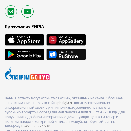
Приложение РИГЛА
Цены в аптеках могут отличаться от цен, указанных на сайте. Обращаем
ваше внимание на то, что сайт
spb.rigla.ru
носит исключительно
информационный характер и ни при каких условиях не является
публичной офертой, определяемой положениями п. 2 ст. 437 ГК РФ. Для
получения подробной информации о действующих ценах на товар и
наличии товара в конкретной аптеке, пожалуйста, обращайтесь по
телефону
8 (495) 737-27-30