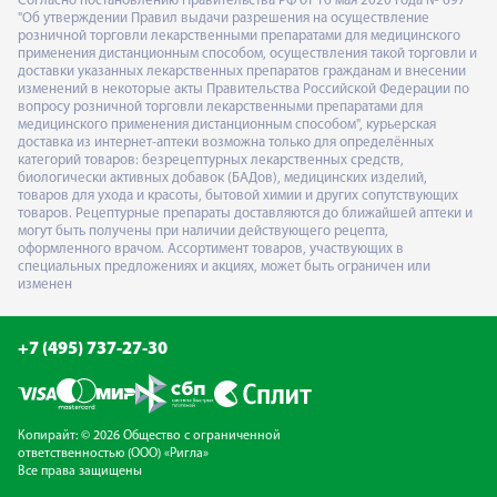
Согласно постановлению Правительства РФ от 16 мая 2020 года № 697
"Об утверждении Правил выдачи разрешения на осуществление
розничной торговли лекарственными препаратами для медицинского
применения дистанционным способом, осуществления такой торговли и
доставки указанных лекарственных препаратов гражданам и внесении
изменений в некоторые акты Правительства Российской Федерации по
вопросу розничной торговли лекарственными препаратами для
медицинского применения дистанционным способом", курьерская
доставка из интернет-аптеки возможна только для определённых
категорий товаров: безрецептурных лекарственных средств,
биологически активных добавок (БАДов), медицинских изделий,
товаров для ухода и красоты, бытовой химии и других сопутствующих
товаров. Рецептурные препараты доставляются до ближайшей аптеки и
могут быть получены при наличии действующего рецепта,
оформленного врачом. Ассортимент товаров, участвующих в
специальных предложениях и акциях, может быть ограничен или
изменен
+7 (495) 737-27-30
Копирайт: © 2026 Общество с ограниченной
ответственностью (ООО) «Ригла»
Все права защищены