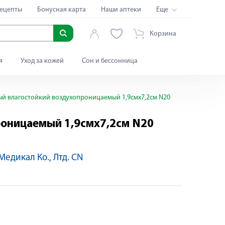
ецепты
Бонусная карта
Наши аптеки
Еще
Корзина
я
Уход за кожей
Сон и бессонница
й влагостойкий воздухопроницаемый 1,9смх7,2см N20
роницаемый 1,9смх7,2см N20
Медикал Ко., Лтд. CN