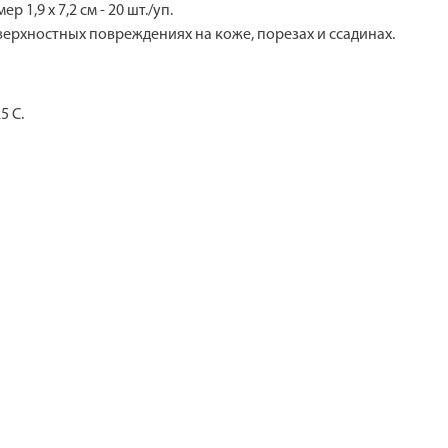
,9 х 7,2 см - 20 шт./уп.
ерхностных повреждениях на коже, порезах и ссадинах.
5 С.