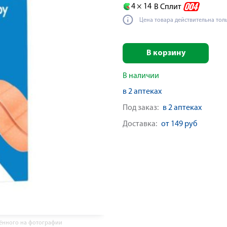
4 ×
14
В Сплит
Цена товара действительна тол
В корзину
В наличии
в 2 аптеках
Под заказ:
в 2 аптеках
Доставка:
от 149 руб
жённого на фотографии