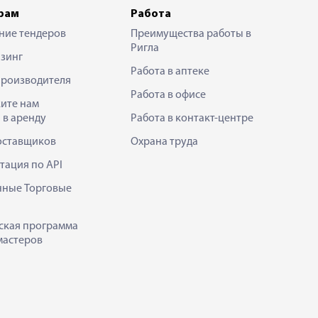
рам
Работа
ние тендеров
Преимущества работы в
Ригла
зинг
Работа в аптеке
производителя
Работа в офисе
ите нам
 в аренду
Работа в контакт-центре
оставщиков
Охрана труда
тация по API
нные Торговые
ская программа
мастеров