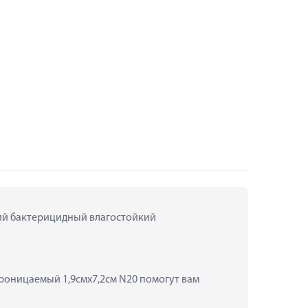
ий бактерицидный влагостойкий 
оницаемый 1,9смх7,2см N20 помогут вам 