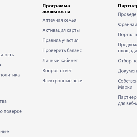
Программа
Партне
лояльности
Проведе
Аптечная семья
Франчай
Активация карты
Портал 
Правила участия
Предлож
Проверить баланс
площади
ьность
Личный кабинет
Отбор п
в
Вопрос-ответ
Докумен
политика
Электронные чеки
Собстве
е
Марки
Партнер
тва
для веб-
 о поверке
ьные