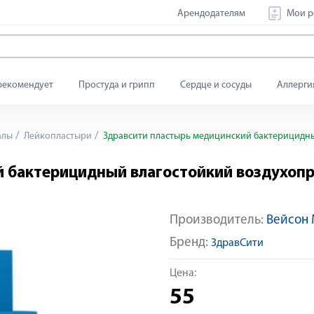
Арендодателям
Мои р
рекомендует
Простуда и грипп
Сердце и сосуды
Аллерги
алы
Лейкопластыри
Здравсити пластырь медицинский бактерицидны
й бактерицидный влагостойкий воздухоп
Производитель:
Вейсон 
Бренд:
ЗдравСити
Цена:
55