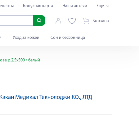
ецепты
Бонусная карта
Наши аптеки
Еще
Корзина
я
Уход за кожей
Сон и бессонница
ове р.2,5х500 / белый
Кэкан Медикал Текнолоджи КО., ЛТД