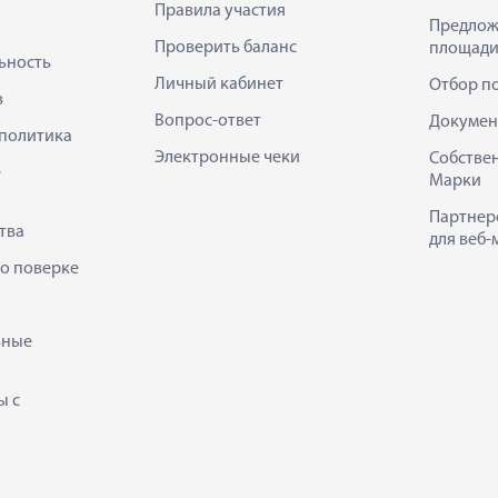
Правила участия
Предлож
Проверить баланс
площади
ьность
Личный кабинет
Отбор п
в
Вопрос-ответ
Докумен
политика
Электронные чеки
Собстве
е
Марки
Партнер
тва
для веб-
 о поверке
ьные
ы с