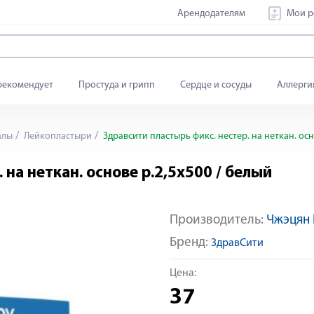
Арендодателям
Мои р
рекомендует
Простуда и грипп
Сердце и сосуды
Аллерги
алы
Лейкопластыри
Здравсити пластырь фикс. нестер. на неткан. осн
 на неткан. основе р.2,5х500 / белый
Производитель:
Чжэцян 
Бренд:
ЗдравСити
Цена:
37