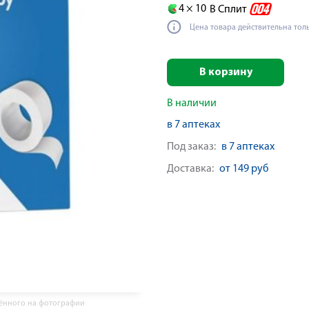
4 ×
10
В Сплит
Цена товара действительна тол
В корзину
В наличии
в 7 аптеках
Под заказ:
в 7 аптеках
Доставка:
от 149 руб
жённого на фотографии