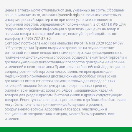
Цены в аптеках могут отличаться от цен, указанных на сайте. Обращаем
ваше внимание на то, что сайт
ulyanovsk.rigla.ru
носит исключительно
информационный характер и ни при каких условиях не является
публичной офертой, определяемой положениями п. 2 ст. 437 ГК РФ. Для
получения подробной информации о действующих ценах на товар и
наличии товара в конкретной аптеке, пожалуйста, обращайтесь по
телефону
8 (495) 737-27-30
Согласно постановлению Правительства РФ от 16 мая 2020 года № 697
"Об утверждении Правил выдачи разрешения на осуществление
розничной торговли лекарственными препаратами для медицинского
применения дистанционным способом, осуществления такой торговли и
доставки указанных лекарственных препаратов гражданам и внесении
изменений в некоторые акты Правительства Российской Федерации по
вопросу розничной торговли лекарственными препаратами для
медицинского применения дистанционным способом", курьерская
доставка из интернет-аптеки возможна только для определённых
категорий товаров: безрецептурных лекарственных средств,
биологически активных добавок (БАДов), медицинских изделий,
товаров для ухода и красоты, бытовой химии и других сопутствующих
товаров. Рецептурные препараты доставляются до ближайшей аптеки и
могут быть получены при наличии действующего рецепта,
оформленного врачом. Ассортимент товаров, участвующих в
специальных предложениях и акциях, может быть ограничен или
изменен