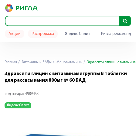
Акции
Распродажа
Яндекс Сплит
Ригла рекомендуе
Главная
Витамины и БАДы
Моновитамины
Здравсити глицин с витамина
Здравсити глицин с витаминамигруппы В таблетки
для рассасывания 800мг № 60 БАД
код товара:
4989458
Яндекс Сплит