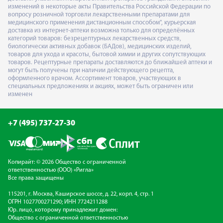
изменений в некоторые акты Правительства Российской Федерации по
вопросу розничной торговли лекарственными препаратами для
медицинского применения дистанционным способом", курьерская
доставка из интернет-аптеки возможна только для определённых
категорий товаров: безрецептурных лекарственных средств,
биологически активных добавок (БАДов), медицинских изделий,
товаров для ухода и красоты, бытовой химии и других сопутствующих
товаров. Рецептурные препараты доставляются до ближайшей аптеки и
могут быть получены при наличии действующего рецепта,
оформленного врачом. Ассортимент товаров, участвующих в
специальных предложениях и акциях, может быть ограничен или
изменен
+7 (495) 737-27-30
Копирайт: © 2026 Общество с ограниченной
ответственностью (ООО) «Ригла»
Все права защищены
115201, г. Москва, Каширское шоссе, д. 22, корп. 4, стр. 1
ОГРН 1027700271290; ИНН 7724211288
Юр. лицо, которому принадлежит домен:
Общество с ограниченной ответственностью