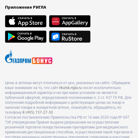
Приложение РИГЛА
Цены в аптеках могут отличаться от цен, указанных на сайте. Обращаем
ваше внимание на то, что сайт
irkutsk.rigla.ru
носит исключительно
информационный характер и ни при каких условиях не является
публичной офертой, определяемой положениями п. 2 ст. 437 ГК РФ. Для
получения подробной информации о действующих ценах на товар и
наличии товара в конкретной аптеке, пожалуйста, обращайтесь по
телефону
8 (495) 737-27-30
Согласно постановлению Правительства РФ от 16 мая 2020 года № 697
"Об утверждении Правил выдачи разрешения на осуществление
розничной торговли лекарственными препаратами для медицинского
применения дистанционным способом, осуществления такой торговли и
доставки указанных лекарственных препаратов гражданам и внесении