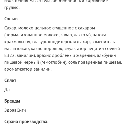
избыточная масса тела, беременность и кормление
грудью.
Состав
Сахар, молоко цельное сгущенное с сахаром
(нормализованное молоко, сахар, лактоза), патока
крахмальная, глазурь кондитерская (сахар, заменитель
масла какао, какао порошок, эмульгатор лецитин соевый
Е322, ванилин), арахис дробленый жареный, альбумин
пищевой черный (гемоглобин), соль поваренная пищевая,
ароматизатор ванилин.
Сплит
Да
Бренды
ЗдравСити
Страна производства: