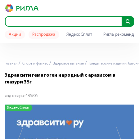
Акции
Распродажа
Яндекс Сплит
Ригла рекомендуе
Главная
Спорт и фитнес
Здоровое питание
Кондитерские изделия, батон
Здравсити гематоген народный с арахисом в
глазури 35г
код товара:
436906
Яндекс Сплит
Я