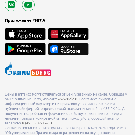
Приложение РИГЛА
Цены в аптеках могут отличаться от цен, указанных на сайте. Обращаем
ваше внимание на то, что сайт
www.rigla.ru
носит исключительно
информационный характер и ни при каких условиях не является
публичной офертой, определяемой положениями п. 2 ст. 437 ГК РФ. Для
получения подробной информации о действующих ценах на товар и
наличии товара в конкретной аптеке, пожалуйста, обращайтесь по
телефону
8 (495) 737-27-30
Согласно постановлению Правительства РФ от 16 мая 2020 года № 697
"Об утверждении Правил выдачи разрешения на осуществление