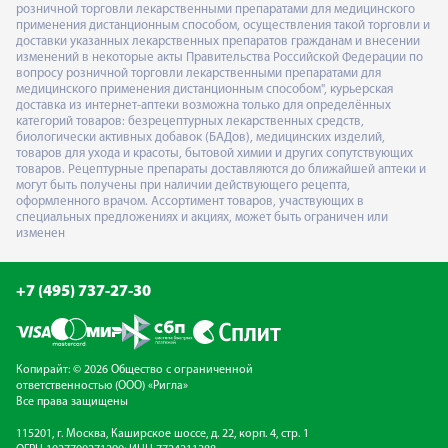
розничной торговли лекарственными препаратами для медицинского
применения дистанционным способом, осуществления такой торговли и
доставки указанных лекарственных препаратов гражданам и внесении
изменений в некоторые акты Правительства Российской Федерации по
вопросу розничной торговли лекарственными препаратами для
медицинского применения дистанционным способом", курьерская
доставка из интернет-аптеки возможна только для определённых
категорий товаров: безрецептурных лекарственных средств,
биологически активных добавок (БАДов), медицинских изделий,
товаров для ухода и красоты, бытовой химии и других сопутствующих
товаров. Рецептурные препараты доставляются до ближайшей аптеки и
могут быть получены при наличии действующего рецепта,
оформленного врачом. Ассортимент товаров, участвующих в
специальных предложениях и акциях, может быть ограничен или
изменен
+7 (495) 737-27-30
Копирайт: © 2026 Общество с ограниченной
ответственностью (ООО) «Ригла»
Все права защищены
115201, г. Москва, Каширское шоссе, д. 22, корп. 4, стр. 1