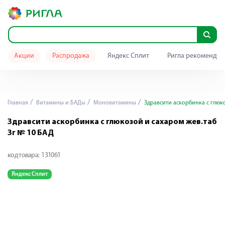
Акции
Распродажа
Яндекс Сплит
Ригла рекомендуе
Главная
Витамины и БАДы
Моновитамины
Здравсити аскорбинка с глюко
Здравсити аскорбинка с глюкозой и сахаром жев.таб
3г № 10 БАД
код товара:
131061
Яндекс Сплит