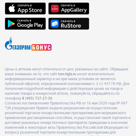
Цены в аптеках могут отличаться от цен, указанных на сайте. Обращаем
ваше внимание на то, что сайт
tver.rigla.ru
носит исключительно
информационный характер и ни при каких условиях не является
публичной офертой, определяемой положениями п. 2 ст. 437 ГК РФ. Для
получения подробной информации о действующих ценах на товар и
наличии товара в конкретной аптеке, пожалуйста, обращайтесь по
телефону
8 (495) 737-27-30
Согласно постановлению Правительства РФ от 16 мая 2020 года № 697
"Об утверждении Правил выдачи разрешения на осуществление
розничной торговли лекарственными препаратами для медицинского
применения дистанционным способом, осуществления такой торговли и
доставки указанных лекарственных препаратов гражданам и внесении
изменений в некоторые акты Правительства Российской Федерации по
вопросу розничной торговли лекарственными препаратами для