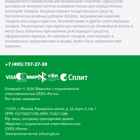
медицинского применения дистанционным способом", курьерская
доставка из интернет-аптеки возможна только для определённых
категорий товаров: безрецептурных лекарственных средств,
биологически активных добавок (БАДов), медицинских изделий,
товаров для ухода и красоты, бытовой химии и других сопутствующих
товаров. Рецептурные препараты доставляются до ближайшей аптеки и
могут быть получены при наличии действующего рецепта,
оформленного врачом. Ассортимент товаров, участвующих в
специальных предложениях и акциях, может быть ограничен или
изменен
+7 (495) 737-27-30
Копирайт: © 2026 Общество с ограниченной
ответственностью (ООО) «Ригла»
Все права защищены
115201, г. Москва, Каширское шоссе, д. 22, корп. 4, стр. 1
ОГРН 1027700271290; ИНН 7724211288
Юр. лицо, которому принадлежит домен:
Общество с ограниченной ответственностью
(ООО) «Ригла»
Электронная почта:
info@rigla.ru