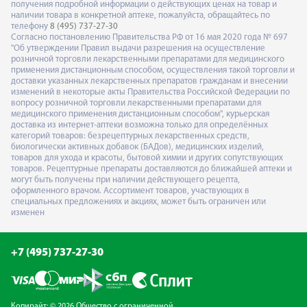
получения подробной информации о действующих ценах на товар и
наличии товара в конкретной аптеке, пожалуйста, обращайтесь по
телефону
8 (495) 737-27-30
Согласно постановлению Правительства РФ от 16 мая 2020 года № 697
"Об утверждении Правил выдачи разрешения на осуществление
розничной торговли лекарственными препаратами для медицинского
применения дистанционным способом, осуществления такой торговли и
доставки указанных лекарственных препаратов гражданам и внесении
изменений в некоторые акты Правительства Российской Федерации по
вопросу розничной торговли лекарственными препаратами для
медицинского применения дистанционным способом", курьерская
доставка из интернет-аптеки возможна только для определённых
категорий товаров: безрецептурных лекарственных средств,
биологически активных добавок (БАДов), медицинских изделий,
товаров для ухода и красоты, бытовой химии и других сопутствующих
товаров. Рецептурные препараты доставляются до ближайшей аптеки и
могут быть получены при наличии действующего рецепта,
оформленного врачом. Ассортимент товаров, участвующих в
специальных предложениях и акциях, может быть ограничен или
изменен
+7 (495) 737-27-30
Копирайт: © 2026 Общество с ограниченной