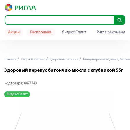
Акции
Распродажа
Яндекс Сплит
Ригла рекомендуе
Главная
Спорт и фитнес
Здоровое питание
Кондитерские изделия, батон
Здоровый перекус батончик-мюсли с клубникой 55г
код товара:
4477749
Яндекс Сплит
Я