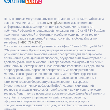
Цены в аптеках могут отличаться от цен, указанных на сайте. Обращаем
ваше внимание на то, что сайт
tver.rigla.ru
носит исключительно
информационный характер и ни при каких условиях не является
публичной офертой, определяемой положениями п. 2 ст. 437 ГК РФ. Для
получения подробной информации о действующих ценах на товар и
наличии товара в конкретной аптеке, пожалуйста, обращайтесь по
телефону
8 (495) 737-27-30
Согласно постановлению Правительства РФ от 16 мая 2020 года № 697
"Об утверждении Правил выдачи разрешения на осуществление
розничной торговли лекарственными препаратами для медицинского
применения дистанционным способом, осуществления такой торговли и
доставки указанных лекарственных препаратов гражданам и внесении
изменений в некоторые акты Правительства Российской Федерации по
вопросу розничной торговли лекарственными препаратами для
медицинского применения дистанционным способом", курьерская
доставка из интернет-аптеки возможна только для определённых
категорий товаров: безрецептурных лекарственных средств,
биологически активных добавок (БАДов), медицинских изделий,
товаров для ухода и красоты, бытовой химии и других сопутствующих
товаров. Рецептурные препараты доставляются до ближайшей аптеки и
могут быть получены при наличии действующего рецепта,
оформленного врачом. Ассортимент товаров, участвующих в
специальных предложениях и акциях, может быть ограничен или
изменен