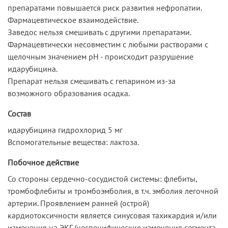
препаратами повышается риск развития нефропатии.
Фармацевтическое взаимодействие.
Заведос нельзя смешивать с другими препаратами.
Фармацевтически несовместим с любыми растворами с
щелочным значением pH - происходит разрушение
идарубицина.
Препарат нельзя смешивать с гепарином из-за
возможного образования осадка.
Состав
идарубицина гидрохлорид 5 мг
Вспомогательные вещества: лактоза.
Побочное действие
Со стороны сердечно-сосудистой системы: флебиты,
тромбофлебиты и тромбоэмболия, в т.ч. эмболия легочной
артерии. Проявлением ранней (острой)
кардиотоксичности является синусовая тахикардия и/или
изменения на ЭКГ (неспецифические изменения сегмента