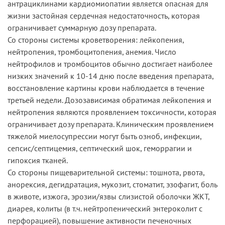
антрациклинами кардиомиопатии является опасная для
жизни застойная сердечная недостаточность, которая
ограничивает суммарную дозу препарата.
Со стороны системы кроветворения: лейкопения,
нейтропения, тромбоцитопения, анемия. Число
нейтрофилов и тромбоцитов обычно достигает наиболее
низких значений к 10-14 дню после введения препарата,
восстановление картины крови наблюдается в течение
третьей недели. Дозозависимая обратимая лейкопения и
нейтропения являются проявлением токсичности, которая
ограничивает дозу препарата. Клиническим проявлением
тяжелой миелосупрессии могут быть озноб, инфекции,
сепсис/септицемия, септический шок, геморрагии и
гипоксия тканей.
Со стороны пищеварительной системы: тошнота, рвота,
анорексия, дегидратация, мукозит, стоматит, эзофагит, боль
в животе, изжога, эрозии/язвы слизистой оболочки ЖКТ,
диарея, колиты (в т.ч. нейтропенический энтероколит с
перфорацией), повышение активности печеночных