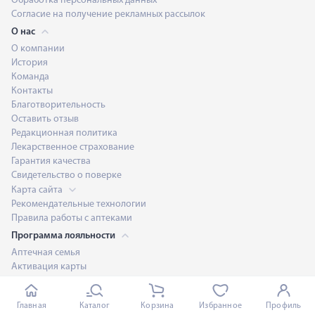
Обработка персональных данных
Согласие на получение рекламных рассылок
О нас
О компании
История
Команда
Контакты
Благотворительность
Оставить отзыв
Редакционная политика
Лекарственное страхование
Гарантия качества
Свидетельство о поверке
Карта сайта
Рекомендательные технологии
Правила работы с аптеками
Программа лояльности
Аптечная семья
Активация карты
Правила участия
Проверить баланс
Главная
Каталог
Корзина
Избранное
Профиль
Личный кабинет