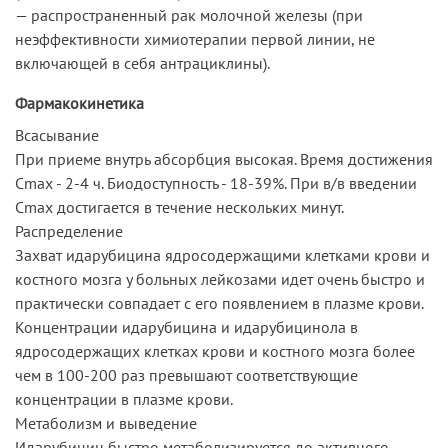
— распространенный рак молочной железы (при
неэффективности химиотерапии первой линии, не
включающей в себя антрациклины).
Фармакокинетика
Всасывание
При приеме внутрь абсорбция высокая. Время достижения
Cmax - 2-4 ч. Биодоступность - 18-39%. При в/в введении
Cmax достигается в течение нескольких минут.
Распределение
Захват идарубицина ядросодержащими клетками крови и
костного мозга у больных лейкозами идет очень быстро и
практически совпадает с его появлением в плазме крови.
Концентрации идарубицина и идарубицинола в
ядросодержащих клетках крови и костного мозга более
чем в 100-200 раз превышают соответствующие
концентрации в плазме крови.
Метаболизм и выведение
Идарубицин быстро метаболизируется до активного