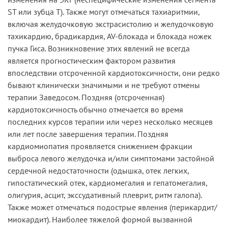
ST или зубца T). Также могут отмечаться тахиаритмии,
включая желудочковую экстрасистолию и желудочковую
тахикардию, брадикардия, AV-блокада и блокада ножек
пучка Гиса. Возникновение этих явлений не всегда
является прогностическим фактором развития
впоследствии отсроченной кардиотоксичности, они редко
бывают клинически значимыми и не требуют отмены
терапии Заведосом. Поздняя (отсроченная)
кардиотоксичность обычно отмечается во время
последних курсов терапии или через несколько месяцев
или лет после завершения терапии. Поздняя
кардиомиопатия проявляется снижением фракции
выброса левого желудочка и/или симптомами застойной
сердечной недостаточности (одышка, отек легких,
гипостатический отек, кардиомегалия и гепатомегалия,
олигурия, асцит, экссудативный плеврит, ритм галопа).
Также может отмечаться подострые явления (перикардит/
миокардит). Наиболее тяжелой формой вызванной