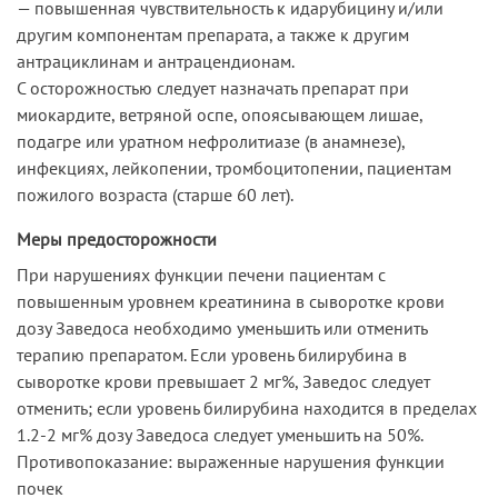
— повышенная чувствительность к идарубицину и/или
другим компонентам препарата, а также к другим
антрациклинам и антрацендионам.
С осторожностью следует назначать препарат при
миокардите, ветряной оспе, опоясывающем лишае,
подагре или уратном нефролитиазе (в анамнезе),
инфекциях, лейкопении, тромбоцитопении, пациентам
пожилого возраста (старше 60 лет).
Меры предосторожности
При нарушениях функции печени пациентам с
повышенным уровнем креатинина в сыворотке крови
дозу Заведоса необходимо уменьшить или отменить
терапию препаратом. Если уровень билирубина в
сыворотке крови превышает 2 мг%, Заведос следует
отменить; если уровень билирубина находится в пределах
1.2-2 мг% дозу Заведоса следует уменьшить на 50%.
Противопоказание: выраженные нарушения функции
почек