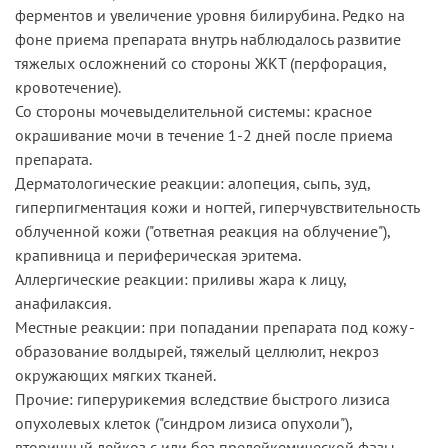
ферментов и увеличение уровня билирубина. Редко на
фоне приема препарата внутрь наблюдалось развитие
тяжелых осложнений со стороны ЖКТ (перфорация,
кровотечение).
Со стороны мочевыделительной системы: красное
окрашивание мочи в течение 1-2 дней после приема
препарата.
Дерматологические реакции: алопеция, сыпь, зуд,
гиперпигментация кожи и ногтей, гиперчувствительность
облученной кожи ("ответная реакция на облучение"),
крапивница и периферическая эритема.
Аллергические реакции: приливы жара к лицу,
анафилаксия.
Местные реакции: при попадании препарата под кожу -
образование волдырей, тяжелый целлюлит, некроз
окружающих мягких тканей.
Прочие: гиперурикемия вследствие быстрого лизиса
опухолевых клеток ("синдром лизиса опухоли"),
вторичный лейкоз с или без прелейкемической фазы