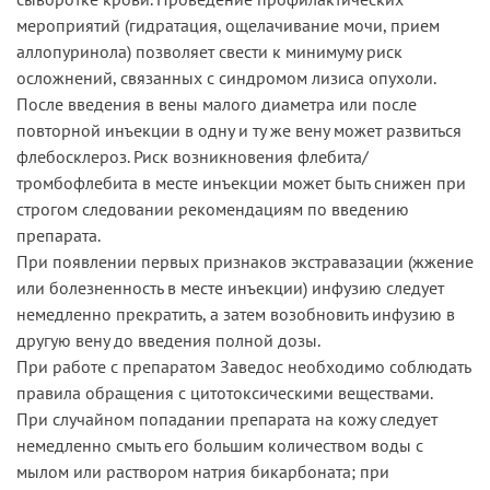
мероприятий (гидратация, ощелачивание мочи, прием
аллопуринола) позволяет свести к минимуму риск
осложнений, связанных с синдромом лизиса опухоли.
После введения в вены малого диаметра или после
повторной инъекции в одну и ту же вену может развиться
флебосклероз. Риск возникновения флебита/
тромбофлебита в месте инъекции может быть снижен при
строгом следовании рекомендациям по введению
препарата.
При появлении первых признаков экстравазации (жжение
или болезненность в месте инъекции) инфузию следует
немедленно прекратить, а затем возобновить инфузию в
другую вену до введения полной дозы.
При работе с препаратом Заведос необходимо соблюдать
правила обращения с цитотоксическими веществами.
При случайном попадании препарата на кожу следует
немедленно смыть его большим количеством воды с
мылом или раствором натрия бикарбоната; при