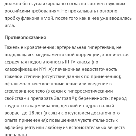
должно быть утилизировано согласно соответствующим
российским требованиям. Не прокалывать повторно
пробку флакона иглой, после того как в нее уже вводилась
игла.
Противопоказания
Тяжелые кровотечения; артериальная гипертензия, не
поддающаяся медикаментозной коррекции; хроническая
сердечная недостаточность III-IV класса (по
классификации NYHA); печеночная недостаточность
тяжелой степени (отсутствие данных по применению);
офтальмологическое применение или введение в
стекловидное тело (в связи с гиперосмотическими
свойствами препарата Залтрап®); беременность; период
грудного вскармливания; детский и подростковый
возраст до 18 лет (в связи с отсутствием достаточного
опыта применения); повышенная чувствительность к
афлиберцепту или любому из вспомогательных веществ
препарата.