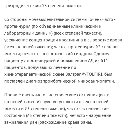
эритродизестезии ≥3 степени тяжести.
Со стороны мочевыделительной системы: очень часто -
протеинурия (по объединенным клиническим и
лабораторным данным) (всех степеней тяжести),
увеличение концентрации креатинина в сыворотке крови
(всех степеней тяжести); часто - протеинурия ≥3 степени
тяжести; нечасто - нефротический синдром. Одному
пациенту с протеинурией и повышением АД из 611
пациентов, получавших лечение по
химиотерапевтической схеме Залтрап®/FOLFIRI, был
поставлен диагноз тромботической микроангиопатии.
Прочие: очень часто - астенические состояния (всех
степеней тяжести), чувство усталости (всех степеней
тяжести и ≥3 степени тяжести); часто - астенические
состояния (≥3 степени тяжести); нечасто - нарушение
заживления ран (расхождение краев раны,