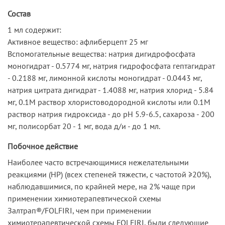
Состав
1 мл содержит:
Активное вещество: афлиберцепт 25 мг
Вспомогательные вещества: натрия дигидрофосфата
моногидрат - 0.5774 мг, натрия гидрофосфата гептагидрат
- 0.2188 мг, лимонной кислоты моногидрат - 0.0443 мг,
натрия цитрата дигидрат - 1.4088 мг, натрия хлорид - 5.84
мг, 0.1М раствор хлористоводородной кислоты или 0.1М
раствор натрия гидроксида - до pH 5.9-6.5, сахароза - 200
мг, полисорбат 20 - 1 мг, вода д/и - до 1 мл.
Побочное действие
Наиболее часто встречающимися нежелательными
реакциями (HP) (всех степеней тяжести, с частотой ≥20%),
наблюдавшимися, по крайней мере, на 2% чаще при
применении химиотерапевтической схемы
Залтрап®/FOLFIRI, чем при применении
химиотерапевтической схемы FOLFIRI, были следующие