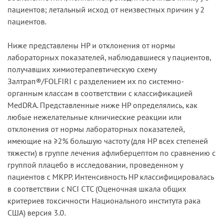
пациентов; летальный исход от неизвестных причин у 2
пациентов.
Ниже представлены HP и отклонения от нормы
лабораторных показателей, наблюдавшиеся у пациентов,
получавших химиотерапевтическую схему
Залтрап®/FOLFIRI с разделением их по системно-
органным классам в соответствии с классификацией
MedDRA. Представленные ниже HP определялись, как
любые нежелательные клничиеские реакции или
отклонения от нормы лабораторных показателей,
имеющие на ≥2% большую частоту (для HP всех степеней
тяжести) в группе лечения афлиберцептом по сравнению с
группой плацебо в исследовании, проведенном у
пациентов с МКРР. Интенсивность HP классифицировалась
в соответствии с NCI СТС (Оценочная шкала общих
критериев токсичности Национального института рака
США) версия 3.0.