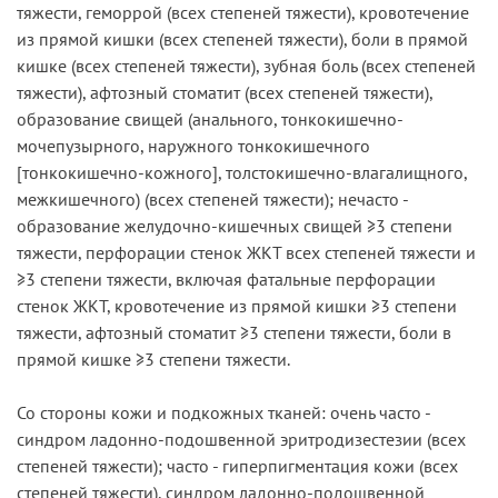
тяжести, геморрой (всех степеней тяжести), кровотечение
из прямой кишки (всех степеней тяжести), боли в прямой
кишке (всех степеней тяжести), зубная боль (всех степеней
тяжести), афтозный стоматит (всех степеней тяжести),
образование свищей (анального, тонкокишечно-
мочепузырного, наружного тонкокишечного
[тонкокишечно-кожного], толстокишечно-влагалищного,
межкишечного) (всех степеней тяжести); нечасто -
образование желудочно-кишечных свищей ≥3 степени
тяжести, перфорации стенок ЖКТ всех степеней тяжести и
≥3 степени тяжести, включая фатальные перфорации
стенок ЖКТ, кровотечение из прямой кишки ≥3 степени
тяжести, афтозный стоматит ≥3 степени тяжести, боли в
прямой кишке ≥3 степени тяжести.
Со стороны кожи и подкожных тканей: очень часто -
синдром ладонно-подошвенной эритродизестезии (всех
степеней тяжести); часто - гиперпигментация кожи (всех
степеней тяжести), синдром ладонно-подошвенной