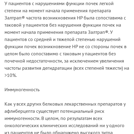
У пациентов с нарушениями функции почек легкой
степени на момент начала применения препарата
Залтрап® частота возникновения HP была сопоставима с
таковой у пациентов без нарушения функции почек на
момент начала применения препарата Залтрап®. У
пациентов со средней и тяжелой степенью нарушений
функции почек возникновение HP не со стороны почек в
целом было сопоставимо с таковым у пациентов без
почечной недостаточности, за исключением увеличения
частоты развития дегидратации (всех степеней тяжести) на
>10%.
Иммуногенность
Как у всех других белковых лекарственных препаратов у
афлиберцепта существует потенциальный риск
иммуногенности. В целом, по результатам всех
онкологических клинических исследований ни у одного
из пациентов не было обнаружено высокого титра