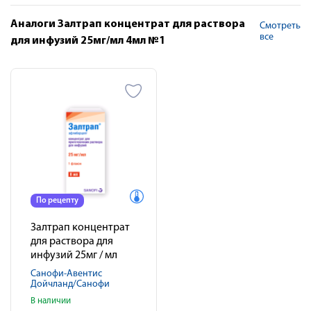
Аналоги Залтрап концентрат для раствора
Смотреть
все
для инфузий 25мг/мл 4мл №1
По рецепту
Залтрап концентрат
для раствора для
инфузий 25мг / мл
8мл № 1
Санофи-Авентис
Дойчланд/Санофи
В наличии