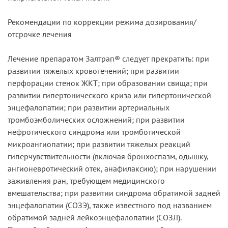
Рекомендации по коррекции режима дозирования/
отсрочке лечения
Лечение препаратом Залтрап® следует прекратить: при
развитии тяжелых кровотечений; при развитии
перфорации стенок ЖКТ; при образовании свища; при
развитии гипертонического криза или гипертонической
энцефалопатии; при развитии артериальных
тромбоэмболических осложнений; при развитии
нефротического синдрома или тромботической
микроангиопатии; при развитии тяжелых реакций
гиперчувствительности (включая бронхоспазм, одышку,
ангионевротический отек, анафилаксию); при нарушении
заживления ран, требующем медицинского
вмешательства; при развитии синдрома обратимой задней
энцефалопатии (СОЗЭ), также известного под названием
обратимой задней лейкоэнцефалопатии (СОЗЛ).