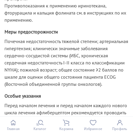
Противопоказания к применению иринотекана,
фторурацила и кальция фолината см. в инструкциях по их
применению.
Меры предосторожности
Почечная недостаточность тяжелой степени; артериальная
гипертензия; клинически значимые заболевания
сердечно-сосудистой системы (ИБС, хроническая
сердечная недостаточность I-II класса по классификации
NYHA); пожилой возраст; общее состояние ≥2 баллов по
шкале для оценки общего состояния пациента ECOG
(Восточной объединенной группы онкологов).
Особые указания
Перед началом лечения и перед началом каждого нового
цикла лечения афлиберцептом рекомендуется проводить
общий анализ крови с определением лейкоцитарной
формулы.
Главная
Каталог
Корзина
Избранное
Профиль