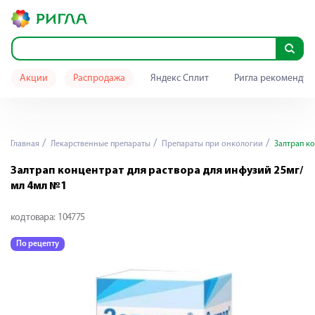
Акции
Распродажа
Яндекс Сплит
Ригла рекомендуе
Главная
Лекарственные препараты
Препараты при онкологии
Залтрап ко
Залтрап концентрат для раствора для инфузий 25мг/
мл 4мл №1
код товара:
104775
По рецепту