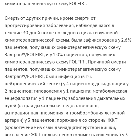
химиотерапевтическую схему FOLFIRI.
Смерть от других причин, кроме смерти от
прогрессирования заболевания, наблюдавшаяся в
течение 30 дней после последнего цикла изучаемой
химиотерапевтической схемы, была зафиксирована у 2.6%
пациентов, получавших химиотерапевтическую схему
Залтрап®/FOLFIRI, и у 1.0% пациентов, получавших
химиотерапевтическую схему FOLFIRI. Причиной смерти
пациентов, получавших химиотерапевтическую схему
Зaлтpaп®/FOLFIRI, были инфекция (в т.ч.
нейтропенический сепсис) у 4 пациентов; дегидратация у
2 пациентов; гиповолемия у 1 пациента; метаболическая
энцефалопатия у 1 пациента; заболевания дыхательных
путей (острая дыхательная недостаточность,
аспирационная пневмония, и тромбоэмболия легочной
артерии) у 3 пациентов; поражения со стороны ЖКТ
(кровотечение из язвы двенадцатиперстной кишки,
воспаление ЖКТ, полная непроходимость кишечника) у 3