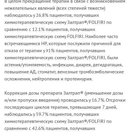
В целом прекращение терапии в связи с возникновением
нежелательных явлений (всех степеней тяжести)
наблюдалось у 26.8% пациентов, получавших
химиотерапевтическую схему Зaлтpaп®/FOLFIRI по
сравнению с 12.1% пациентов, получавших
химиотерапевтическую схему FOLFIRI. Наиболее часто
встречающимися НР, которые послужили причиной для
отказа от терапии у ≥1% пациентов, получавших
химиотерапевтическую схему Зaлтpaп®/FOLFIRI, были
астения/утомляемость, инфекции, диарея, дегидратация,
повышение АД, стоматит, венозные тромбоэмболические
осложнения, нейтропения и протеинурия.
Коррекция дозы препарата Залтрап® (уменьшение дозы
и/или пропуски введения) проводилась у 16.7%. Отсрочки
последующих циклов терапии, превышающие 7 дней,
наблюдались у 59.7% пациентов, получавших
химиотерапевтическую схему Зaлтpaп®/FOLFIRI по
сравнению с 42.6% пациентов, получавших