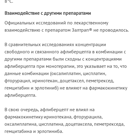
8°С.
Взаимодействие с другими препаратами
Официальных исследований по лекарственному
взаимодействию с препаратом Залтрап® не проводилось.
В сравнительных исследованиях концентрации
свободного и связанного афлиберцепта в комбинации с
другими препаратами были сходны с концентрациями
афлиберцепта при монотерапии, это указывает на то, что
данные комбинации (оксалиплатин, цисплатин,
фторурацил, иринотекан, доцетаксел, пеметрексед,
гемцитабин и эрлотиниб) не влияют на фармакокинетику
афлиберцепта.
В свою очередь, афлиберцепт не влиял на
фармакокинетику иринотекана, фторурацила,
оксалиплатина, цисплатина, доцетаксела, пеметрекседа,
гемцитабина и эрлотиниба.