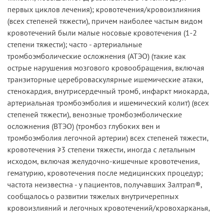
первых циклов лечения); кровотечения/кровоизлияния
(всех степеней тяжести), причем наиболее частым видом
кровотечений были малые носовые кровотечения (1-2
степени тяжести); часто - артериальные
тромбоэмболические осложнения (АТЭО) (такие как
острые нарушения мозгового кровообращения, включая
транзиторные цереброваскулярные ишемические атаки,
стенокардия, внутрисердечный тромб, инфаркт миокарда,
артериальная тромбоэмболия и ишемический колит) (всех
степеней тяжести), венозные тромбоэмболические
осложнения (ВТЭО) (тромбоз глубоких вен и
тромбоэмболия легочной артерии) всех степеней тяжести,
кровотечения ≥3 степени тяжести, иногда с летальным
исходом, включая желудочно-кишечные кровотечения,
гематурию, кровотечения после медицинских процедур;
частота неизвестна - у пациентов, получавших Залтрап®,
сообщалось о развитии тяжелых внутричерепных
кровоизлияний и легочных кровотечений/кровохарканья,