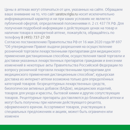
Цены в аптеках могут отличаться от цен, указанных на сайте. Обращаем
ваше внимание на то, что сайт
saratov.rigla.ru
носит исключительно
информационный характер и ни при каких условиях не является
публичной офертой, определяемой положениями п. 2 ст. 437 ГК РФ. Для
получения подробной информации о действующих ценах на товар и
наличии товара в конкретной аптеке, пожалуйста, обращайтесь по
телефону
8 (495) 737-27-30
Согласно постановлению Правительства РФ от 16 мая 2020 года № 697
"Об утверждении Правил выдачи разрешения на осуществление
розничной торговли лекарственными препаратами для медицинского
применения дистанционным способом, осуществления такой торговли и
доставки указанных лекарственных препаратов гражданам и внесении
изменений в некоторые акты Правительства Российской Федерации по
вопросу розничной торговли лекарственными препаратами для
медицинского применения дистанционным способом", курьерская
доставка из интернет-аптеки возможна только для определённых
категорий товаров: безрецептурных лекарственных средств,
биологически активных добавок (БАДов), медицинских изделий,
товаров для ухода и красоты, бытовой химии и других сопутствующих
товаров. Рецептурные препараты доставляются до ближайшей аптеки и
могут быть получены при наличии действующего рецепта,
оформленного врачом. Ассортимент товаров, участвующих в
специальных предложениях и акциях, может быть ограничен или
изменен