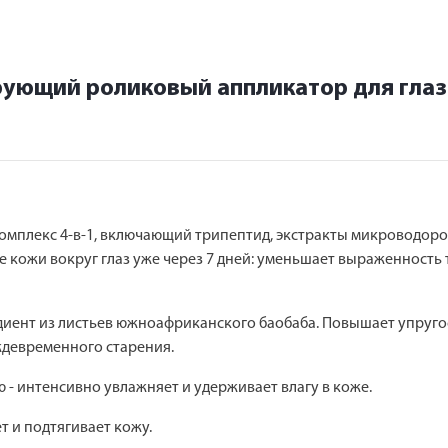
рующий роликовый аппликатор для гла
 комплекс 4-в-1, включающий трипептид, экстракты микроводоро
е кожи вокруг глаз уже через 7 дней: уменьшает выраженность 
диент из листьев южноафриканского баобаба. Повышает упруго
ждевременного старения.
 - интенсивно увлажняет и удерживает влагу в коже.
т и подтягивает кожу.