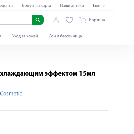
ецепты
Бонусная карта
Наши аптеки
Еще
Корзина
я
Уход за кожей
Сон и бессонница
 охлаждающим эффектом 15мл
 Cosmetic