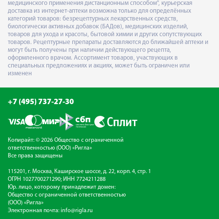
медицинского применения дистанционным способом", курьерская
доставка из интернет-аптеки возможна только для определённых
категорий товаров: безрецептурных лекарственных средств,
биологически активных добавок (БАДов), медицинских изделий,
товаров для ухода и красоты, бытовой химии и других сопутствующих
товаров. Рецептурные препараты доставляются до ближайшей аптеки и
могут быть получены при наличии действующего рецепта,
оформленного врачом. Ассортимент товаров, участвующих в
специальных предложениях и акциях, может быть ограничен или
изменен
+7 (495) 737-27-30
Копирайт: © 2026 Общество с ограниченной
ответственностью (ООО) «Ригла»
Все права защищены
115201, г. Москва, Каширское шоссе, д. 22, корп. 4, стр. 1
ОГРН 1027700271290; ИНН 7724211288
Юр. лицо, которому принадлежит домен:
Общество с ограниченной ответственностью
(ООО) «Ригла»
Электронная почта:
info@rigla.ru