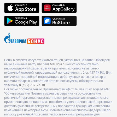
Цены в аптеках могут отличаться от цен, указанных на сайте. Обращаем
ваше внимание на то, что сайт
tver.rigla.ru
носит исключительно
информационный характер и ни при каких условиях не является
публичной офертой, определяемой положениями п. 2 ст. 437 ГК РФ. Для
получения подробной информации о действующих ценах на товар и
наличии товара в конкретной аптеке, пожалуйста, обращайтесь по
телефону
8 (495) 737-27-30
Согласно постановлению Правительства РФ от 16 мая 2020 года № 697
"Об утверждении Правил выдачи разрешения на осуществление
розничной торговли лекарственными препаратами для медицинского
применения дистанционным способом, осуществления такой торговли и
доставки указанных лекарственных препаратов гражданам и внесении
изменений в некоторые акты Правительства Российской Федерации по
вопросу розничной торговли лекарственными препаратами для