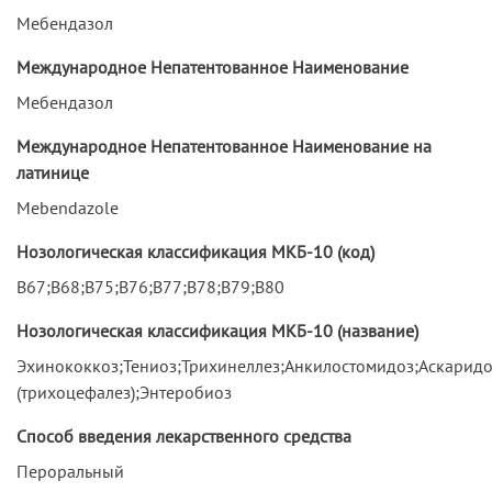
Мебендазол
Международное Непатентованное Наименование
Мебендазол
Международное Непатентованное Наименование на
латинице
Mebendazole
Нозологическая классификация МКБ-10 (код)
B67;B68;B75;B76;B77;B78;B79;B80
Нозологическая классификация МКБ-10 (название)
Эхинококкоз;Тениоз;Трихинеллез;Анкилостомидоз;Аскаридо
(трихоцефалез);Энтеробиоз
Способ введения лекарственного средства
Пероральный