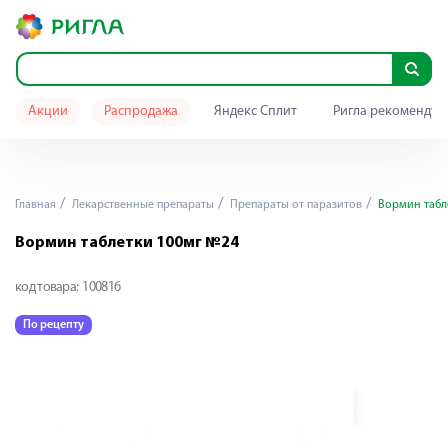
Акции
Распродажа
Яндекс Сплит
Ригла рекомендуе
Главная
Лекарственные препараты
Препараты от паразитов
Вормин табл
Вормин таблетки 100мг №24
код товара:
100816
По рецепту