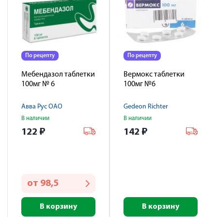
По рецепту
По рецепту
Мебендазол таблетки
Вермокс таблетки
100мг № 6
100мг №6
Авва Рус ОАО
Gedeon Richter
В наличии
В наличии
122
₽
142
₽
от
98,5
В корзину
В корзину