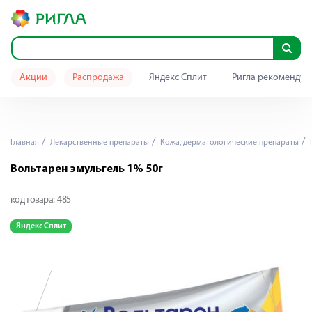
Акции
Распродажа
Яндекс Сплит
Ригла рекомендуе
Главная
Лекарственные препараты
Кожа, дерматологические препараты
Вольтарен эмульгель 1% 50г
код товара:
485
Яндекс Сплит
Я