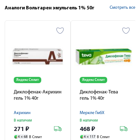
Смотреть все
Аналоги Вольтарен эмульгель 1% 50г
Яндекс Сплит
Яндекс Сплит
Диклофенак-Акрихин
Диклофенак-Тева
гель 1% 40г
гель 1% 40г
Акрихин
Меркле ГмбХ
В наличии
В наличии
271
₽
468
₽
4 ×
68
4 ×
117
В Сплит
В Сплит