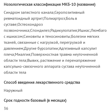
Нозологическая классификация МКБ-10 (название)
Синдром запястного канала;Серопозитивный
ревматоидный артрит;Полиартроз;Боль в
суставе;Остеохондроз
позвоночника;Спондилез;Радикулопатия;Ишиас;Люмбаго
с ишиасом;Синовиты и теносиновиты;Болезни мягких
тканей, связанные с нагрузкой, перегрузкой и
давлением;Другие бурсопатии;Адгезивный капсулит
плеча;Миалгия;Поверхностная травма неуточненной
области тела;Вывих, растяжение и перенапряжение
капсульно-связочного аппарата сустава неуточненной
области тела
Способ введения лекарственного средства
Наружный
Срок годности базовый (в месяцах)
36