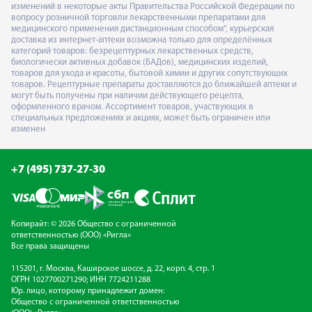
изменений в некоторые акты Правительства Российской Федерации по
вопросу розничной торговли лекарственными препаратами для
медицинского применения дистанционным способом", курьерская
доставка из интернет-аптеки возможна только для определённых
категорий товаров: безрецептурных лекарственных средств,
биологически активных добавок (БАДов), медицинских изделий,
товаров для ухода и красоты, бытовой химии и других сопутствующих
товаров. Рецептурные препараты доставляются до ближайшей аптеки и
могут быть получены при наличии действующего рецепта,
оформленного врачом. Ассортимент товаров, участвующих в
специальных предложениях и акциях, может быть ограничен или
изменен
+7 (495) 737-27-30
Копирайт: © 2026 Общество с ограниченной
ответственностью (ООО) «Ригла»
Все права защищены
115201, г. Москва, Каширское шоссе, д. 22, корп. 4, стр. 1
ОГРН 1027700271290; ИНН 7724211288
Юр. лицо, которому принадлежит домен:
Общество с ограниченной ответственностью