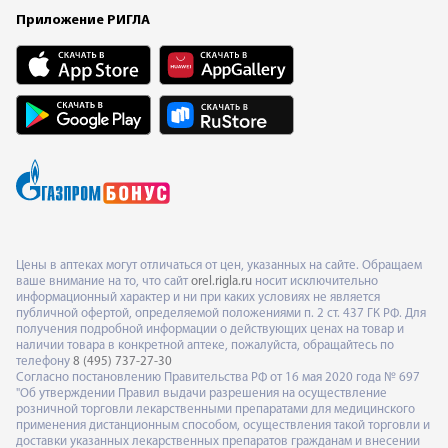
Приложение РИГЛА
Цены в аптеках могут отличаться от цен, указанных на сайте. Обращаем
ваше внимание на то, что сайт
orel.rigla.ru
носит исключительно
информационный характер и ни при каких условиях не является
публичной офертой, определяемой положениями п. 2 ст. 437 ГК РФ. Для
получения подробной информации о действующих ценах на товар и
наличии товара в конкретной аптеке, пожалуйста, обращайтесь по
телефону
8 (495) 737-27-30
Согласно постановлению Правительства РФ от 16 мая 2020 года № 697
"Об утверждении Правил выдачи разрешения на осуществление
розничной торговли лекарственными препаратами для медицинского
применения дистанционным способом, осуществления такой торговли и
доставки указанных лекарственных препаратов гражданам и внесении