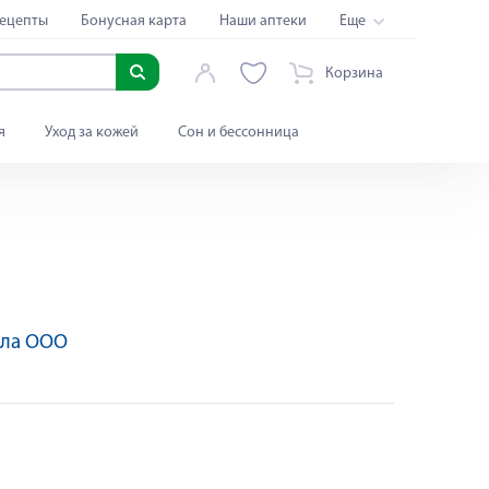
ецепты
Бонусная карта
Наши аптеки
Еще
Корзина
я
Уход за кожей
Сон и бессонница
ла ООО