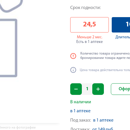
Срок годности:
24,5
1
Меньше 2 мес.
Длитель
Есть в 1 аптеке
Количество товара ограничено,
бронировании товара ждите п
Цена товара действительна тол
Офор
В наличии
в 1 аптеке
Под заказ:
в 1 аптеке
жённого на фотографии
Доставка:
от 149 руб