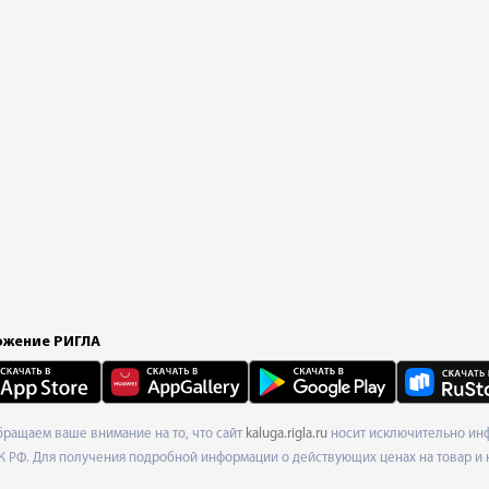
жение РИГЛА
Обращаем ваше внимание на то, что сайт
kaluga.rigla.ru
носит исключительно инф
К РФ. Для получения подробной информации о действующих ценах на товар и 