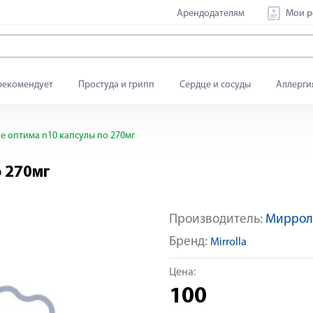
Арендодателям
Мои р
рекомендует
Простуда и грипп
Сердце и сосуды
Аллерги
е оптима n10 капсулы по 270мг
о 270мг
Производитель:
Миррол
Бренд:
Mirrolla
Цена:
100