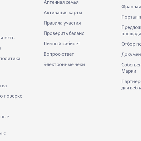
Аптечная семья
Франчай
Активация карты
Портал 
Правила участия
Предлож
Проверить баланс
площади
ьность
Личный кабинет
Отбор п
в
Вопрос-ответ
Докумен
политика
Электронные чеки
Собстве
е
Марки
Партнер
тва
для веб-
 о поверке
ьные
ы с