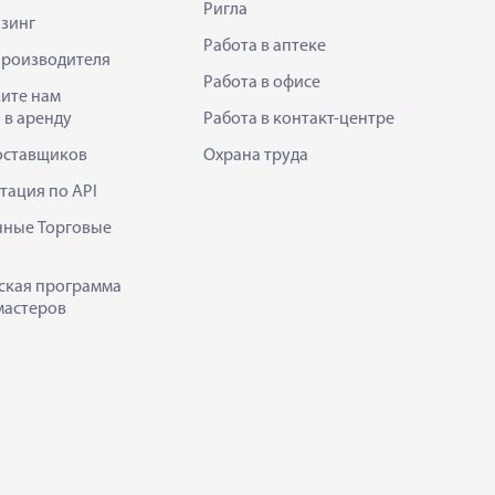
Ригла
зинг
Работа в аптеке
производителя
Работа в офисе
ите нам
 в аренду
Работа в контакт-центре
оставщиков
Охрана труда
тация по API
нные Торговые
ская программа
мастеров