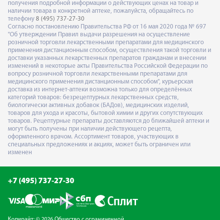
получения подробной информации о действующих ценах на товар и
наличии товара в конкретной аптеке, пожалуйста, обращайтесь по
телефону
8 (495) 737-27-30
Согласно постановлению Правительства РФ от 16 мая 2020 года № 697
"Об утверждении Правил выдачи разрешения на осуществление
розничной торговли лекарственными препаратами для медицинского
применения дистанционным способом, осуществления такой торговли и
доставки указанных лекарственных препаратов гражданам и внесении
изменений в некоторые акты Правительства Российской Федерации по
вопросу розничной торговли лекарственными препаратами для
медицинского применения дистанционным способом", курьерская
доставка из интернет-аптеки возможна только для определённых
категорий товаров: безрецептурных лекарственных средств,
биологически активных добавок (БАДов), медицинских изделий,
товаров для ухода и красоты, бытовой химии и других сопутствующих
товаров. Рецептурные препараты доставляются до ближайшей аптеки и
могут быть получены при наличии действующего рецепта,
оформленного врачом. Ассортимент товаров, участвующих в
специальных предложениях и акциях, может быть ограничен или
изменен
+7 (495) 737-27-30
Копирайт: © 2026 Общество с ограниченной