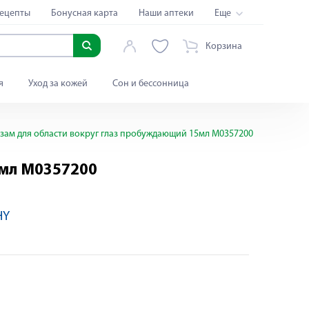
ецепты
Бонусная карта
Наши аптеки
Еще
Корзина
я
Уход за кожей
Сон и бессонница
зам для области вокруг глаз пробуждающий 15мл M0357200
5мл M0357200
HY
Яндекс Сплит