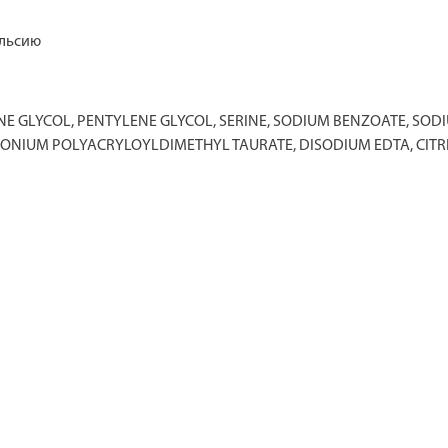
ельсию
NE GLYCOL, PENTYLENE GLYCOL, SERINE, SODIUM BENZOATE, SO
UM POLYACRYLOYLDIMETHYL TAURATE, DISODIUM EDTA, CITRIC