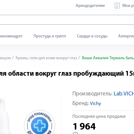
Арендодателям
Мои р
рекомендует
Простуда и грипп
Сердце и сосуды
Аллерги
 лицом
Кремы, гели для кожи вокруг глаз
Виши Аквалия Термаль баль
ля области вокруг глаз пробуждающий 1
Производитель:
Lab.VIC
Яндекс Сплит
Бренд:
Vichy
Последняя цена продажи
1 964