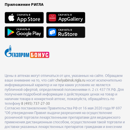
Приложение РИГЛА
Цены в аптеках могут отличаться от цен, указанных на сайте. Обращаем
ваше внимание на то, что сайт
chelyabinsk.rigla.ru
носит исключительно
информационный характер и ни при каких условиях не является
публичной офертой, определяемой положениями п. 2 ст. 437 ГК РФ. Для
получения подробной информации о действующих ценах на товар и
наличии товара в конкретной аптеке, пожалуйста, обращайтесь по
телефону
8 (495) 737-27-30
Согласно постановлению Правительства РФ от 16 мая 2020 года № 697
"Об утверждении Правил выдачи разрешения на осуществление
розничной торговли лекарственными препаратами для медицинского
применения дистанционным способом, осуществления такой торговли и
доставки указанных лекарственных препаратов гражданам и внесении