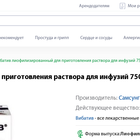
Арендодателям
Мои р
рекомендует
Простуда и грипп
Сердце и сосуды
Аллерги
батив лиофилизированный для приготовления раствора для инфузий 7
приготовления раствора для инфузий 75
Производитель:
Самсунг
Действующее вещество
Вибатив
- все лекарственны
Форма выпуска:
Лиофил