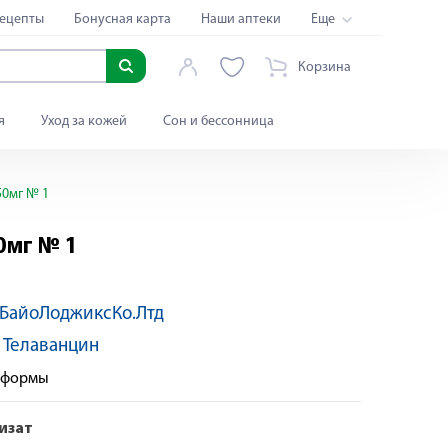
ецепты
Бонусная карта
Наши аптеки
Еще
Корзина
я
Уход за кожей
Сон и бессонница
50мг № 1
0мг № 1
БайоЛоджиксКо.Лтд
:
Телаванцин
е формы
изат