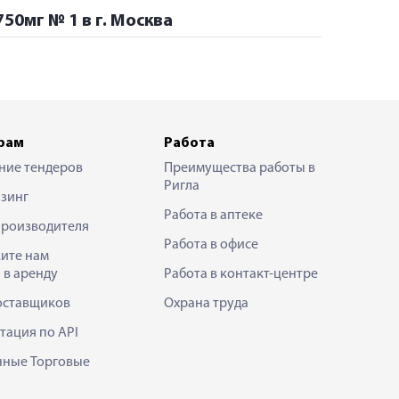
0мг № 1 в г. Москва
рам
Работа
ние тендеров
Преимущества работы в
Ригла
зинг
Работа в аптеке
производителя
Работа в офисе
ите нам
 в аренду
Работа в контакт-центре
оставщиков
Охрана труда
тация по API
нные Торговые