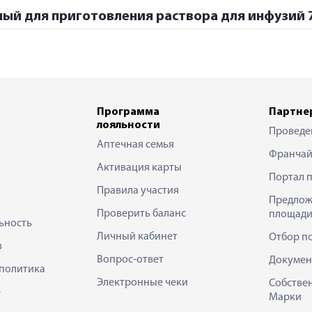
ый для приготовления раствора для инфузий 75
Программа
Партне
лояльности
Проведе
Аптечная семья
Франчай
Активация карты
Портал 
Правила участия
Предлож
Проверить баланс
площади
ьность
Личный кабинет
Отбор п
в
Вопрос-ответ
Докумен
политика
Электронные чеки
Собстве
е
Марки