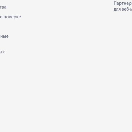
Партнер
тва
для веб-
 о поверке
ьные
ы с