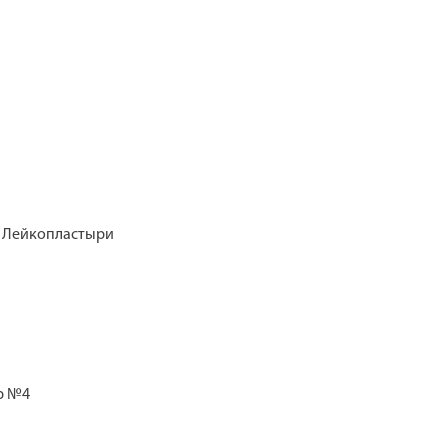
/ Лейкопластыри
р №4