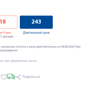
18
243
е 6 мес.
Длительный срок
41 аптеке
 указанные остатки и цены действительны на 08.08.2026 При
одтверждения
ько при оформлении заказа
Поделиться