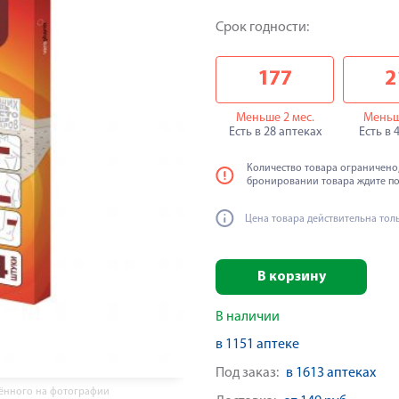
Срок годности:
177
2
Меньше 2 мес.
Меньш
Есть в 28 аптеках
Есть в 
Количество товара ограничено,
бронировании товара ждите п
Цена товара действительна тол
В корзину
В наличии
в 1151 аптеке
Под заказ:
в 1613 аптеках
жённого на фотографии