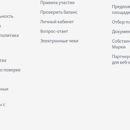
Правила участия
Предлож
Проверить баланс
площади
ьность
Личный кабинет
Отбор п
в
Вопрос-ответ
Докумен
политика
Электронные чеки
Собстве
е
Марки
Партнер
тва
для веб-
 о поверке
ьные
ы с