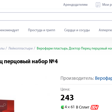
Арендодателям
Мои р
рекомендует
Простуда и грипп
Сердце и сосуды
Аллерги
алы
Лейкопластыри
Верофарм пластырь Доктор Перец перцовый н
ц перцовый набор №4
Производитель:
Верофа
Цена:
243
4 ×
61
В Сплит