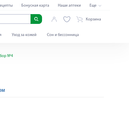
ецепты
Бонусная карта
Наши аптеки
Еще
Корзина
я
Уход за кожей
Сон и бессонница
абор №4
рм