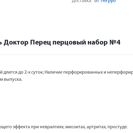
Доставка:
от 149 руб
ь Доктор Перец перцовый набор №4
 длится до 2-х суток; Наличие перфорированных и неперфори
м выпуска.
его эффекта при невралгиях, миозитах, артритах, простуде.