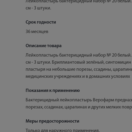
Лейкопластырь бактерицидный набор № 20 белый. Набор 
см - 3 штуки.
Срок годности
36 месяцев
Описание товара
Лейкопластырь бактерицидный набор № 20 белый. Набор 
см - 3 штуки. Бриллиантовый зелёный, синтомици
пластыря на небольшие порезы, ссадины, царапин
медицинских учреждениях и в домашних условиях
Показания к применению
Бактерицидный лейкопластырь Верофарм предназн
порезах, ссадинах, царапинах и других мелких пов
Меры предосторожности
Только для наружного применения.