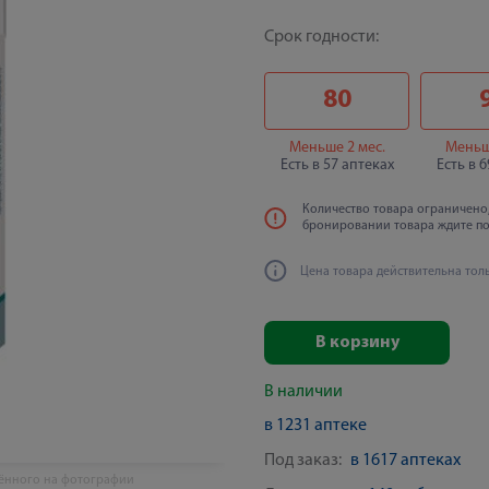
Срок годности:
80
Меньше 2 мес.
Меньш
Есть в 57 аптеках
Есть в 
Количество товара ограничено,
бронировании товара ждите п
Цена товара действительна тол
В корзину
В наличии
в 1231 аптеке
Под заказ:
в 1617 аптеках
жённого на фотографии