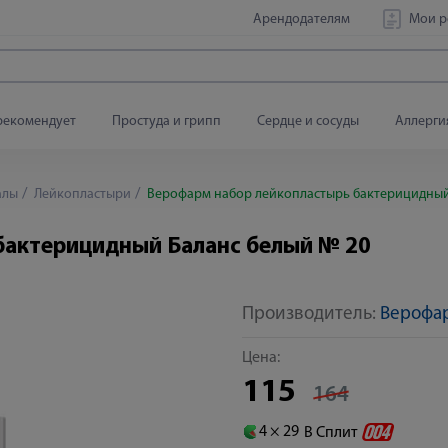
Арендодателям
Мои р
рекомендует
Простуда и грипп
Сердце и сосуды
Аллерги
алы
Лейкопластыри
Верофарм набор лейкопластырь бактерицидный
бактерицидный Баланс белый № 20
Производитель:
Верофа
Цена:
115
164
4 ×
29
В Сплит