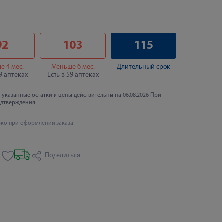
92
103
115
е 4 мес.
Меньше 6 мес.
Длительный срок
69 аптеках
Есть в 59 аптеках
 указанные остатки и цены действительны на 06.08.2026 При
одтверждения
ько при оформлении заказа
Поделиться