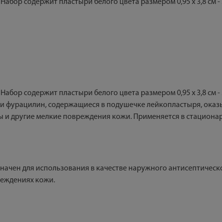
содержит пластыри белого цвета размером 0,95 х 3,8 см - 5 штук, 1
содержит пластыри белого цвета размером 0,95 х 3,8 см - 5 штук, 1
н и фурацилин, содержащиеся в подушечке лейкопластыря, ока
ы и другие мелкие повреждения кожи. Применяется в стацион
ачен для использования в качестве наружного антисептическо
реждениях кожи.