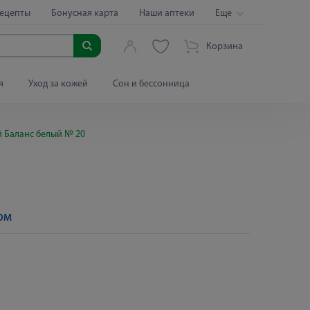
ецепты
Бонусная карта
Наши аптеки
Еще
Корзина
я
Уход за кожей
Сон и бессонница
 Баланс белый № 20
рм