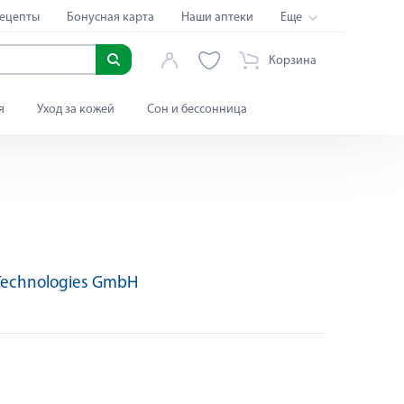
ецепты
Бонусная карта
Наши аптеки
Еще
Корзина
я
Уход за кожей
Сон и бессонница
Technologies GmbH