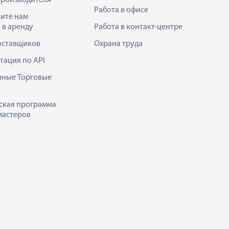
Работа в офисе
ите нам
 в аренду
Работа в контакт-центре
оставщиков
Охрана труда
тация по API
нные Торговые
ская программа
мастеров