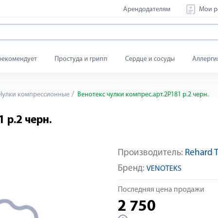
Арендодателям
Мои р
рекомендует
Простуда и грипп
Сердце и сосуды
Аллерги
Чулки компрессионные
Венотекс чулки компрес.арт.2Р181 р.2 черн.
 р.2 черн.
Производитель:
Rehard 
Бренд:
VENOTEKS
Последняя цена продажи
2 750