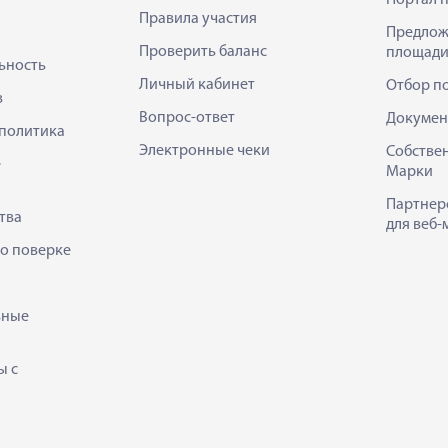
Правила участия
Предлож
Проверить баланс
площади
ьность
Личный кабинет
Отбор п
в
Вопрос-ответ
Докумен
политика
Электронные чеки
Собстве
е
Марки
Партнер
тва
для веб-
 о поверке
ьные
ы с