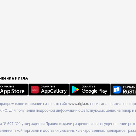
жение РИГЛА
Обращаем ваше внимание на то, что сайт
www.rigla.ru
носит исключительно инфо
К РФ. Для получения подробной информации о действующих ценах на товар и 
ода № 697 "Об утверждении Правил выдачи разрешения на осуществление роз
ления такой торговли и доставки указанных лекарственных препаратов граж