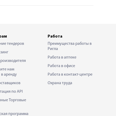
рам
Работа
ние тендеров
Преимущества работы в
Ригла
зинг
Работа в аптеке
производителя
Работа в офисе
ите нам
 в аренду
Работа в контакт-центре
оставщиков
Охрана труда
тация по API
нные Торговые
ская программа