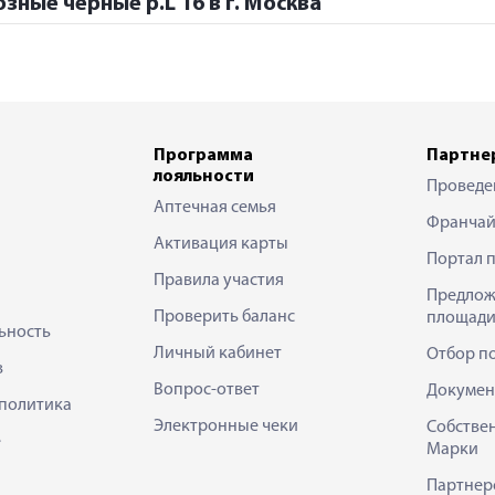
зные черные р.L 16 в г. Москва
Программа
Партне
лояльности
Проведе
Аптечная семья
Франчай
Активация карты
Портал 
Правила участия
Предлож
Проверить баланс
площади
ьность
Личный кабинет
Отбор п
в
Вопрос-ответ
Докумен
политика
Электронные чеки
Собстве
е
Марки
Партнер