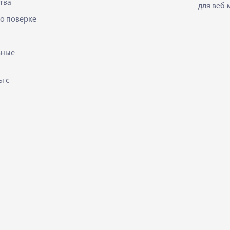
тва
для веб-
 о поверке
ьные
ы с