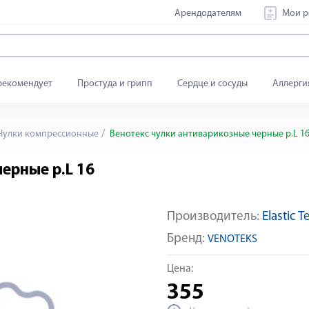
Арендодателям
Мои р
рекомендует
Простуда и грипп
Сердце и сосуды
Аллерги
Чулки компрессионные
Венотекс чулки антиварикозные черные р.L 1
ерные р.L 16
Производитель:
Elastic T
Бренд:
VENOTEKS
Цена:
355