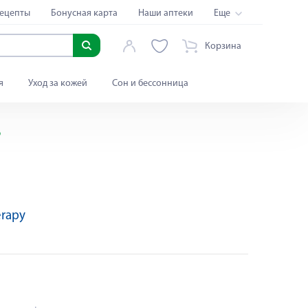
ецепты
Бонусная карта
Наши аптеки
Еще
Корзина
я
Уход за кожей
Сон и бессонница
6
erapy