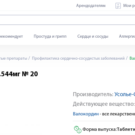
Арендодателям
Мои р
рекомендует
Простуда и грипп
Сердце и сосуды
Аллерги
тые препараты
Профилактика сердечно-сосудистых заболеваний
Вал
,544мг № 20
Производитель:
Усолье-
Действующее вещество
Валокордин
- все лекарстве
Форма выпуска:
Таблет