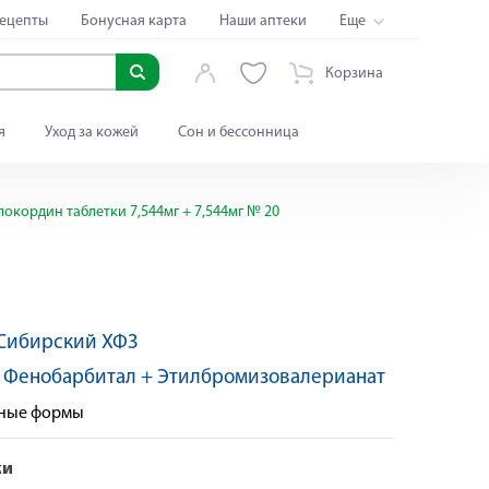
ецепты
Бонусная карта
Наши аптеки
Еще
Корзина
я
Уход за кожей
Сон и бессонница
окордин таблетки 7,544мг + 7,544мг № 20
Сибирский ХФЗ
:
Фенобарбитал + Этилбромизовалерианат
нные формы
ки