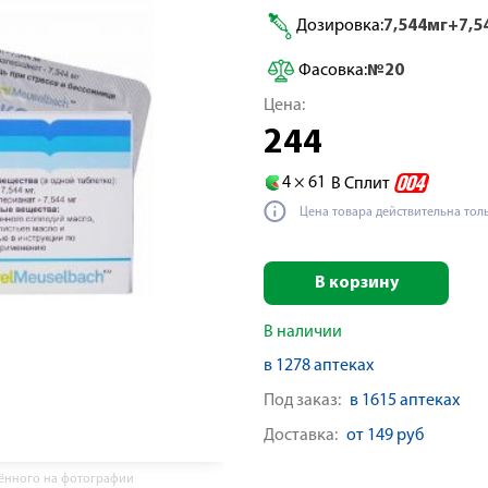
Дозировка:
7,544мг+7,5
Фасовка:
№20
Цена:
244
4 ×
61
В Сплит
Цена товара действительна тол
В корзину
В наличии
в 1278 аптеках
Под заказ:
в 1615 аптеках
Доставка:
от 149 руб
жённого на фотографии