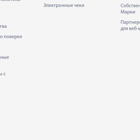
Электронные чеки
Собстве
е
Марки
Партнер
тва
для веб-
 о поверке
ьные
ы с