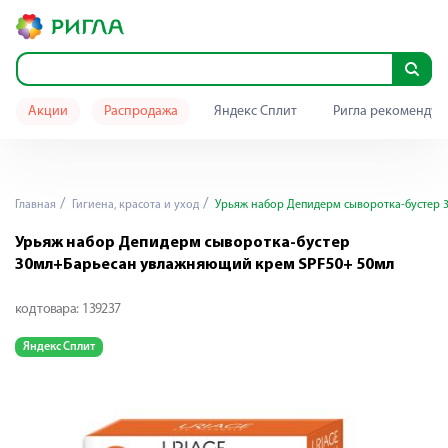
Акции
Распродажа
Яндекс Сплит
Ригла рекомендуе
Главная
Гигиена, красота и уход
Урьяж набор Депидерм сыворотка-бустер 
Урьяж набор Депидерм сыворотка-бустер
30мл+Барьесан увлажняющий крем SPF50+ 50мл
код товара:
139237
Яндекс Сплит