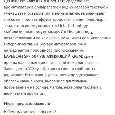
ДЕПИДЕРМ СЫВОРОТКА-БУСТЕР:
средство без
ароматизаторов с ультралёгкой водно-гелевой текстурой
уменьшает и осветляет пигментные пятна, выравнивает
тон кожи, придаёт эффект здорового сияния благодаря
запатентованному комплексу Mela Technology,
стабилизированному витамину С и Ниацинамиду,
воздействующим на ключевые механизмы возникновения
гиперпигментации. Без ароматизаторов, 94%
ингредиентов природного происхождения.
БАРЬЕСАН SPF 50+ УВЛАЖНЯЮЩИЙ КРЕМ:
крем
предназначен для чувствительной кожи лица и тела.
Защищает от УФ лучей , синего света и свободных
радикалов. Интенсивно увлажняет и предотвращает
обезвоживание кожи, вызванное длительным
пребыванием на солнце. Легкая, нежирная текстура с
деликатным ароматом.
Меры предосторожности
Избегать контакта с глазами!