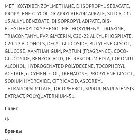
METHOXYDIBENZOYLMETHANE, DIISOPROPYL SEBACATE,
PROPYLENE GLYCOL DICAPRYLATE/DICAPRATE, SILICA, C12-
15 ALKYL BENZOATE, DIISOPROPYL ADIPATE, BIS-
ETHYLHEXYLOXYPHENOL METHOXYPHENYL TRIAZINE,
TRIACONTANYL PVP, GLYCERIN, C20-22 ALKYL PHOSPHATE,
C20-22 ALCOHOLS, DECYL GLUCOSIDE, BUTYLENE GLYCOL,
GLUCOSE, XANTHAN GUM, PARFUM (FRAGRANCE), COCO-
GLUCOSIDE, BENZOIC ACID, TETRASODIUM EDTA, COCONUT
ALCOHOL, HYDROGENATED POLYDECENE, TOCOPHERYL
ACETATE, o-CYMEN-5-OL, TREHALOSE, PROPYLENE GLYCOL,
SODIUM HYDROXIDE, CITRIC ACID, ASCORBYL
TETRAISOPALMITATE, TOCOPHEROL, SPIRULINA PLATENSIS
EXTRACT, POLYQUATERNIUM-51.
Сплит
Да
Бренды