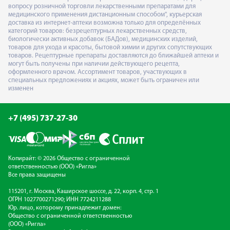
вопросу розничной торговли лекарственными препаратами для
медицинского применения дистанционным способом", курьерская
доставка из интернет-аптеки возможна только для определённых
категорий товаров: безрецептурных лекарственных средств,
биологически активных добавок (БАДов), медицинских изделий,
товаров для ухода и красоты, бытовой химии и других сопутствующих
товаров. Рецептурные препараты доставляются до ближайшей аптеки и
могут быть получены при наличии действующего рецепта,
оформленного врачом. Ассортимент товаров, участвующих в
специальных предложениях и акциях, может быть ограничен или
изменен
+7 (495) 737-27-30
Копирайт: © 2026 Общество с ограниченной
ответственностью (ООО) «Ригла»
Все права защищены
115201, г. Москва, Каширское шоссе, д. 22, корп. 4, стр. 1
ОГРН 1027700271290; ИНН 7724211288
Юр. лицо, которому принадлежит домен:
Общество с ограниченной ответственностью
(ООО) «Ригла»