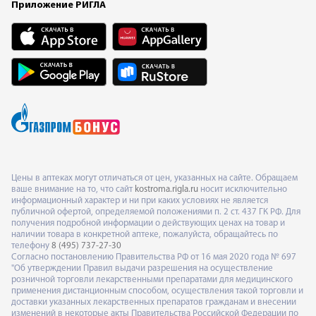
Приложение РИГЛА
Цены в аптеках могут отличаться от цен, указанных на сайте. Обращаем
ваше внимание на то, что сайт
kostroma.rigla.ru
носит исключительно
информационный характер и ни при каких условиях не является
публичной офертой, определяемой положениями п. 2 ст. 437 ГК РФ. Для
получения подробной информации о действующих ценах на товар и
наличии товара в конкретной аптеке, пожалуйста, обращайтесь по
телефону
8 (495) 737-27-30
Согласно постановлению Правительства РФ от 16 мая 2020 года № 697
"Об утверждении Правил выдачи разрешения на осуществление
розничной торговли лекарственными препаратами для медицинского
применения дистанционным способом, осуществления такой торговли и
доставки указанных лекарственных препаратов гражданам и внесении
изменений в некоторые акты Правительства Российской Федерации по