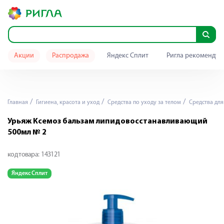
Акции
Распродажа
Яндекс Сплит
Ригла рекомендуе
Главная
Гигиена, красота и уход
Средства по уходу за телом
Средства для
Урьяж Ксемоз бальзам липидовосстанавливающий
500мл № 2
код товара:
143121
Яндекс Сплит