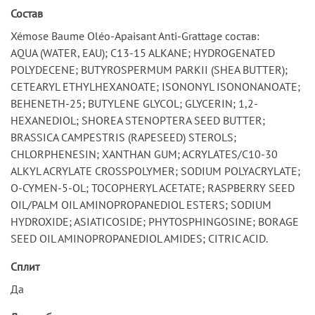
Состав
Xémose Baume Oléo-Apaisant Anti-Grattage состав:
AQUA (WATER, EAU); C13-15 ALKANE; HYDROGENATED
POLYDECENE; BUTYROSPERMUM PARKII (SHEA BUTTER);
CETEARYL ETHYLHEXANOATE; ISONONYL ISONONANOATE;
BEHENETH-25; BUTYLENE GLYCOL; GLYCERIN; 1,2-
HEXANEDIOL; SHOREA STENOPTERA SEED BUTTER;
BRASSICA CAMPESTRIS (RAPESEED) STEROLS;
CHLORPHENESIN; XANTHAN GUM; ACRYLATES/C10-30
ALKYL ACRYLATE CROSSPOLYMER; SODIUM POLYACRYLATE;
O-CYMEN-5-OL; TOCOPHERYL ACETATE; RASPBERRY SEED
OIL/PALM OIL AMINOPROPANEDIOL ESTERS; SODIUM
HYDROXIDE; ASIATICOSIDE; PHYTOSPHINGOSINE; BORAGE
SEED OIL AMINOPROPANEDIOL AMIDES; CITRIC ACID.
Сплит
Да