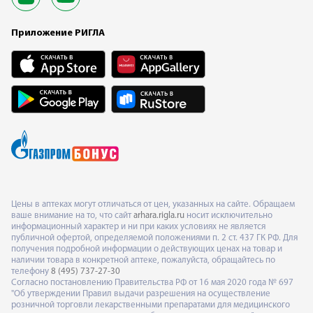
Приложение РИГЛА
Цены в аптеках могут отличаться от цен, указанных на сайте. Обращаем
ваше внимание на то, что сайт
arhara.rigla.ru
носит исключительно
информационный характер и ни при каких условиях не является
публичной офертой, определяемой положениями п. 2 ст. 437 ГК РФ. Для
получения подробной информации о действующих ценах на товар и
наличии товара в конкретной аптеке, пожалуйста, обращайтесь по
телефону
8 (495) 737-27-30
Согласно постановлению Правительства РФ от 16 мая 2020 года № 697
"Об утверждении Правил выдачи разрешения на осуществление
розничной торговли лекарственными препаратами для медицинского