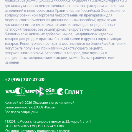
применения дистанционным способом, осуществления такой торговли и
доставки указанных лекарственных препаратов гражданам и внесении
изменений в некоторые акты Правительства Российской Федерации по
вопросу розничной торговли лекарственными препаратами для
медицинского применения дистанционным способом", курьерская
доставка из интернет-аптеки возможна только для определённых
категорий товаров: безрецептурных лекарственных средств,
биологически активных добавок (БАДов), медицинских изделий,
товаров для ухода и красоты, бытовой химии и других сопутствующих
товаров. Рецептурные препараты доставляются до ближайшей аптеки и
могут быть получены при наличии действующего рецепта,
оформленного врачом. Ассортимент товаров, участвующих в
специальных предложениях и акциях, может быть ограничен или
изменен
+7 (495) 737-27-30
Копирайт: © 2026 Общество с ограниченной
ответственностью (ООО) «Ригла»
Все права защищены
115201, г. Москва, Каширское шоссе, д. 22, корп. 4, стр. 1
ОГРН 1027700271290; ИНН 7724211288
Юр. лицо, которому принадлежит домен: