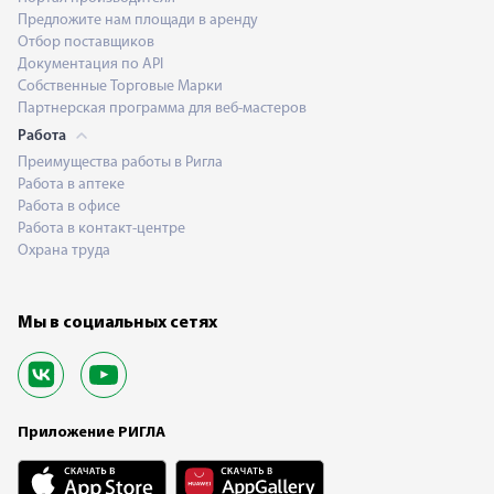
Предложите нам площади в аренду
Отбор поставщиков
Документация по API
Собственные Торговые Марки
Партнерская программа для веб-мастеров
Работа
Преимущества работы в Ригла
Работа в аптеке
Работа в офисе
Работа в контакт-центре
Охрана труда
Мы в социальных сетях
Приложение РИГЛА