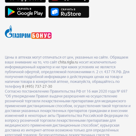
Цены в аптеках могут отличаться от цен, указанных на сайте. Обращаем
ваше внимание на то, что сайт
chita.rigla.ru
носит исключительно
информационный характер и ни при каких условиях не является
публичной офертой, определяемой положениями п. 2 ст. 437 ГК РФ. Для
получения подробной информации о действующих ценах на товар и
наличии товара в конкретной аптеке, пожалуйста, обращайтесь по
телефону
8 (495) 737-27-30
Согласно постановлению Правительства РФ от 16 мая 2020 года № 697
"Об утверждении Правил выдачи разрешения на осуществление
розничной торговли лекарственными препаратами для медицинского
применения дистанционным способом, осуществления такой торговли и
доставки указанных лекарственных препаратов гражданам и внесении
изменений в некоторые акты Правительства Российской Федерации по
вопросу розничной торговли лекарственными препаратами для
медицинского применения дистанционным способом", курьерская
доставка из интернет-аптеки возможна только для определённых
категорий товаров: безрецептурных лекарственных средств,