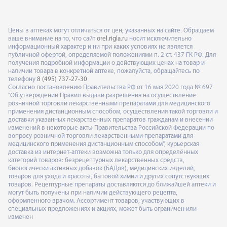
Цены в аптеках могут отличаться от цен, указанных на сайте. Обращаем
ваше внимание на то, что сайт
orel.rigla.ru
носит исключительно
информационный характер и ни при каких условиях не является
публичной офертой, определяемой положениями п. 2 ст. 437 ГК РФ. Для
получения подробной информации о действующих ценах на товар и
наличии товара в конкретной аптеке, пожалуйста, обращайтесь по
телефону
8 (495) 737-27-30
Согласно постановлению Правительства РФ от 16 мая 2020 года № 697
"Об утверждении Правил выдачи разрешения на осуществление
розничной торговли лекарственными препаратами для медицинского
применения дистанционным способом, осуществления такой торговли и
доставки указанных лекарственных препаратов гражданам и внесении
изменений в некоторые акты Правительства Российской Федерации по
вопросу розничной торговли лекарственными препаратами для
медицинского применения дистанционным способом", курьерская
доставка из интернет-аптеки возможна только для определённых
категорий товаров: безрецептурных лекарственных средств,
биологически активных добавок (БАДов), медицинских изделий,
товаров для ухода и красоты, бытовой химии и других сопутствующих
товаров. Рецептурные препараты доставляются до ближайшей аптеки и
могут быть получены при наличии действующего рецепта,
оформленного врачом. Ассортимент товаров, участвующих в
специальных предложениях и акциях, может быть ограничен или
изменен