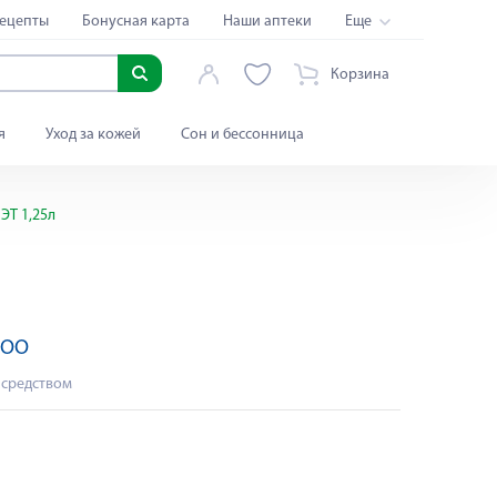
ецепты
Бонусная карта
Наши аптеки
Еще
Корзина
я
Уход за кожей
Сон и бессонница
ЭТ 1,25л
ООО
 средством