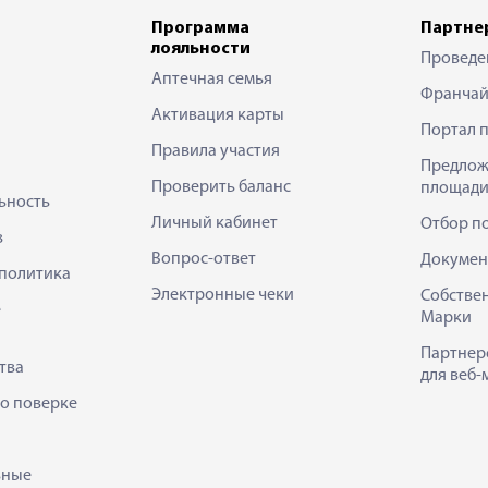
Программа
Партне
лояльности
Проведе
Аптечная семья
Франчай
Активация карты
Портал 
Правила участия
Предлож
Проверить баланс
площади
ьность
Личный кабинет
Отбор п
в
Вопрос-ответ
Докумен
политика
Электронные чеки
Собстве
е
Марки
Партнер
тва
для веб-
 о поверке
ьные