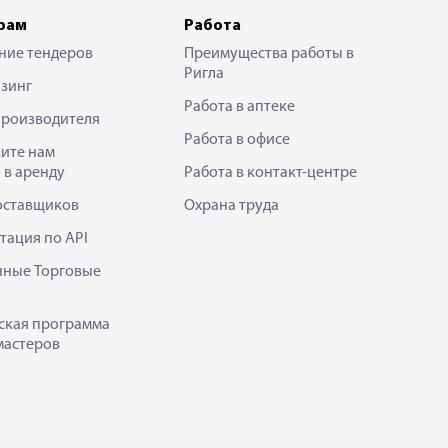
рам
Работа
ние тендеров
Преимущества работы в
Ригла
зинг
Работа в аптеке
производителя
Работа в офисе
ите нам
 в аренду
Работа в контакт-центре
оставщиков
Охрана труда
тация по API
нные Торговые
ская программа
мастеров