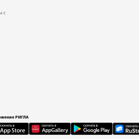
ы с
жение РИГЛА