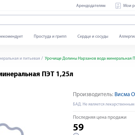
Арендодателям
Мои р
рекомендует
Простуда и грипп
Сердце и сосуды
Аллерги
еральная и питьевая
Урочище Долины Нарзанов вода минеральная П
минеральная ПЭТ 1,25л
Производитель:
Висма 
БАД. Не является лекарственным
Последняя цена продажи
59