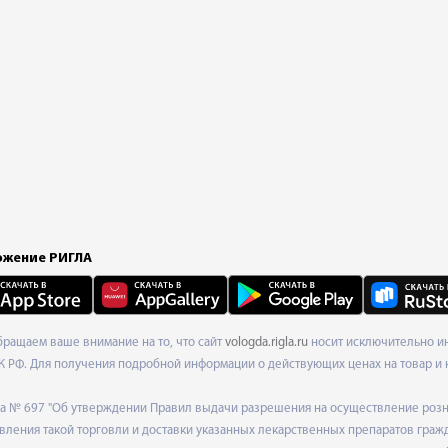
жение РИГЛА
Обращаем ваше внимание на то, что сайт
vologda.rigla.ru
носит исключительно ин
К РФ. Для получения подробной информации о действующих ценах на товар и 
ода № 697 "Об утверждении Правил выдачи разрешения на осуществление роз
ления такой торговли и доставки указанных лекарственных препаратов граж