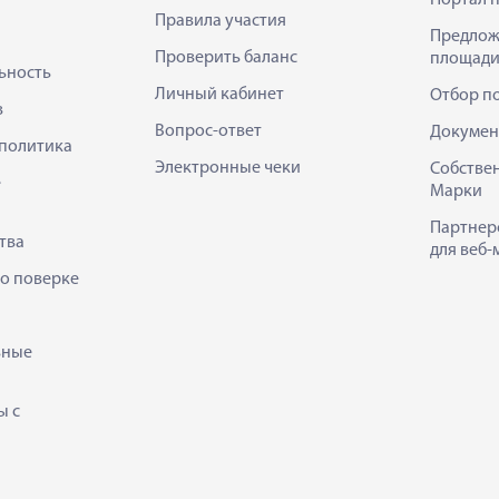
Правила участия
Предлож
Проверить баланс
площади
ьность
Личный кабинет
Отбор п
в
Вопрос-ответ
Докумен
политика
Электронные чеки
Собстве
е
Марки
Партнер
тва
для веб-
 о поверке
ьные
ы с