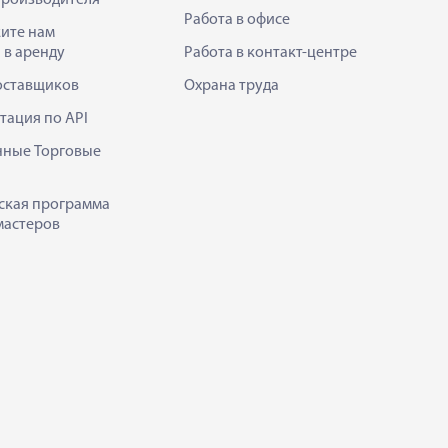
Работа в офисе
ите нам
 в аренду
Работа в контакт-центре
оставщиков
Охрана труда
тация по API
нные Торговые
ская программа
мастеров