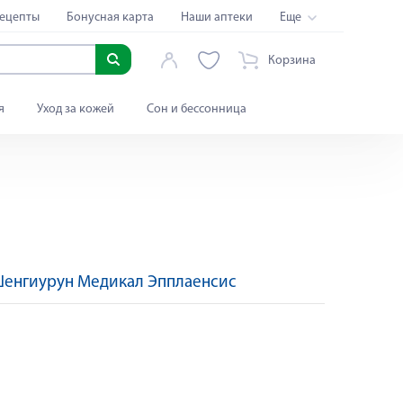
ецепты
Бонусная карта
Наши аптеки
Еще
Корзина
я
Уход за кожей
Сон и бессонница
Шенгиурун Медикал Эпплаенсис