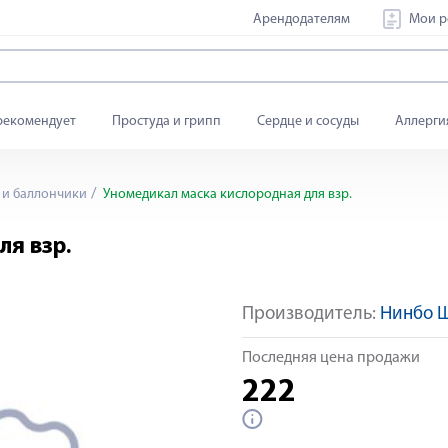
Арендодателям
Мои р
рекомендует
Простуда и грипп
Сердце и сосуды
Аллерги
и баллончики
Уномедикал маска кислородная для взр.
ля взр.
Производитель:
Нинбо 
Последняя цена продажи
222