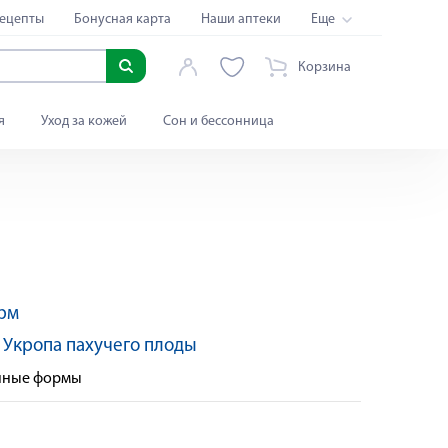
ецепты
Бонусная карта
Наши аптеки
Еще
Корзина
я
Уход за кожей
Сон и бессонница
рм
:
Укропа пахучего плоды
енные формы