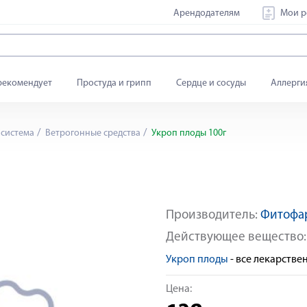
Арендодателям
Мои р
рекомендует
Простуда и грипп
Сердце и сосуды
Аллерги
система
Ветрогонные средства
Укроп плоды 100г
Производитель:
Фитофа
Действующее вещество
Укроп плоды
- все лекарств
Цена: