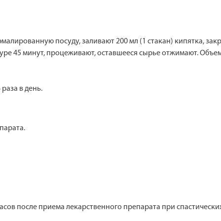
 эмалированную посуду, заливают 200 мл (1 стакан) кипятка, з
уре 45 минут, процеживают, оставшееся сырье отжимают. Объе
раза в день.
парата.
 часов после приема лекарственного препарата при спастическ