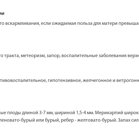
ии
о вскармливания, если ожидаемая польза для матери превыша
тракта, метеоризм, запор, воспалительные заболевания верхн
тивовоспалительное, гипотензивное, желчегонное и ветрогонно
ые плоды длиной 3-7 мм, шириной 1,5-4 мм. Мерикарпий широ
еленовато-бурый или бурый, ребер - желтовато-бурый. Запах с