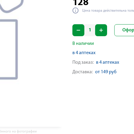
128
Цена товара действительна тол
Офор
В наличии
в 4 аптеках
Под заказ:
в 4 аптеках
Доставка:
от 149 руб
жённого на фотографии