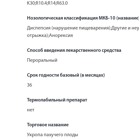
K30;R10.4;R14;R63.0
Нозологическая классификация МКБ-10 (название
Диспепсия (нарушение пищеварения);Другие и неут
отрыжка);Анорексия
Способ введения лекарственного средства
Пероральный
Срок годности базовый (в месяцах)
36
Термолабильный препарат
нет
Торговое название
Укропа пахучего плоды