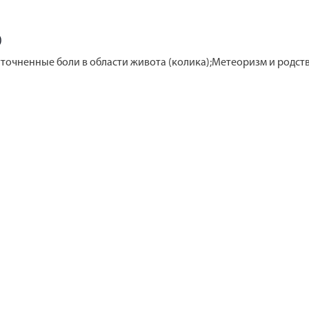
)
очненные боли в области живота (колика);Метеоризм и родствен