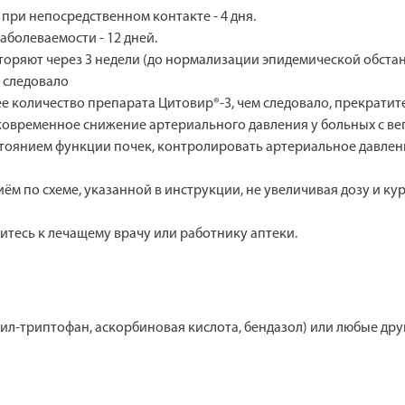
при непосредственном контакте - 4 дня.
болеваемости - 12 дней.
торяют через 3 недели (до нормализации эпидемической обстан
 следовало
ее количество препарата Цитовир®-3, чем следовало, прекратит
овременное снижение артериального давления у больных с вег
остоянием функции почек, контролировать артериальное давлен
м по схеме, указанной в инструкции, не увеличивая дозу и кур
тесь к лечащему врачу или работнику аптеки.
мил-триптофан, аскорбиновая кислота, бендазол) или любые д