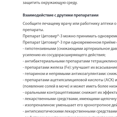
защитить окружающую среду.
Взаимодействие с другими препаратами
Сообщите лечащему врачу или работнику аптеки о 
препараты.
Препарат Цитовир®-3 можно принимать одновреме
Препарат Цитовир®-3 при одновременном приёме
- гипотензивными (снижающими артериальное давл
усилению их сосудорасширяющего действия;
- антибактериальными препаратами тетрациклинов
- препаратами железа (Fe): улучшает их всасывани
- гепарином и непрямыми антикоагулянтами: снижа
- препаратами ацетилсалициловой кислоты (АСК) и
(появление солей в моче) и может иметь более низ
- оральными контрацептивами: снижает их эффекти
- лекарственными средствами, имеющими щелочную
- изопреналином: уменьшает его хронотропное дей
- антипсихотическими лекарственными средствами