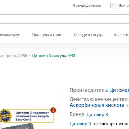
Арендодателям
Мои р
рекомендует
Простуда и грипп
Сердце и сосуды
Аллерги
е, Грипп, ОРВИ
Цитовир-3 капсулы №48
Производитель:
Цитомед
Яндекс Сплит
Действующее вещество
Аскорбиновая кислота +
Бренд:
Цитовир-3
Цитовир-3
- все лекарствен