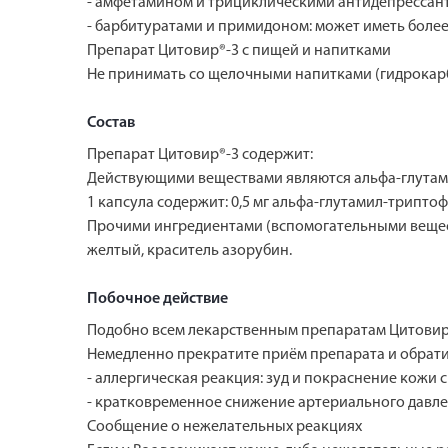
- амфетамином и трициклическими антидепрессант
- барбитуратами и примидоном: может иметь боле
Препарат Цитовир®-3 с пищей и напитками
Не принимать со щелочными напитками (гидрокар
Состав
Препарат Цитовир®-3 содержит:
Действующими веществами являются альфа-глутами
1 капсула содержит: 0,5 мг альфа-глутамил-триптоф
Прочими ингредиентами (вспомогательными веществ
желтый, краситель азорубин.
Побочное действие
Подобно всем лекарственным препаратам Цитовир®
Немедленно прекратите приём препарата и обрат
- аллергическая реакция: зуд и покраснение кожи 
- кратковременное снижение артериального давле
Сообщение о нежелательных реакциях