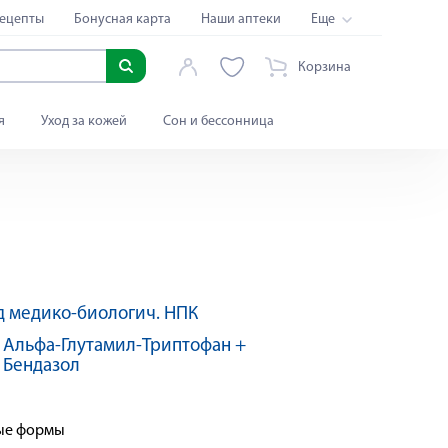
ецепты
Бонусная карта
Наши аптеки
Еще
Корзина
я
Уход за кожей
Сон и бессонница
 медико-биологич. НПК
Яндекс Сплит
:
Альфа-Глутамил-Триптофан +
 Бендазол
ные формы