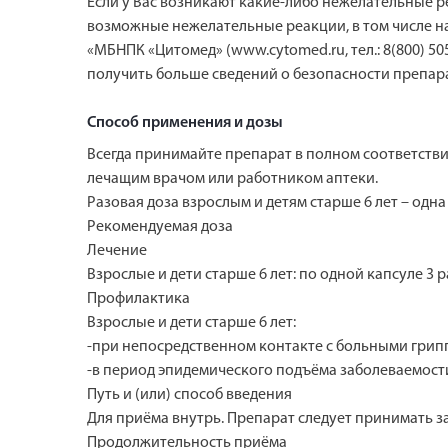
Если у Вас возникают какие-либо нежелательные 
возможные нежелательные реакции, в том числе н
«МБНПК «Цитомед» (www.cytomed.ru, тел.: 8(800) 5
получить больше сведений о безопасности препара
Способ применения и дозы
Всегда принимайте препарат в полном соответств
лечащим врачом или работником аптеки.
Разовая доза взрослым и детям старше 6 лет – одна
Рекомендуемая доза
Лечение
Взрослые и дети старше 6 лет: по одной капсуле 3 р
Профилактика
Взрослые и дети старше 6 лет:
-при непосредственном контакте с больными гриппо
-в период эпидемического подъёма заболеваемости 
Путь и (или) способ введения
Для приёма внутрь. Препарат следует принимать за
Продолжительность приёма