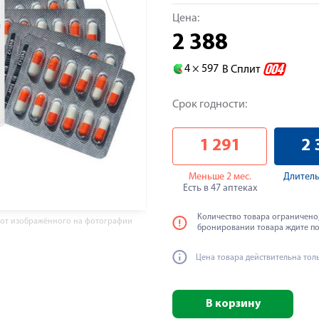
Цена:
2 388
4 ×
597
В Сплит
Срок годности:
1 291
2 
Меньше 2 мес.
Длитель
Есть в 47 аптеках
Количество товара ограничено,
 от изображённого на фотографии
бронировании товара ждите п
Цена товара действительна тол
В корзину