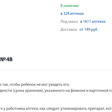
В наличии
в 324 аптеках
Под заказ:
в 1611 аптеках
Доставка:
от 149 руб
 №48
так, чтобы ребёнок не мог увидеть его.
ности (срока хранения), указанного на флаконе и картонной па
е у работника аптеки, как следует утилизировать препарат, ко