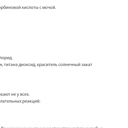
орбиновой кислоты с мочой.
лорид.
, титана диоксид, краситель солнечный закат
ают не у всех.
лательных реакций: