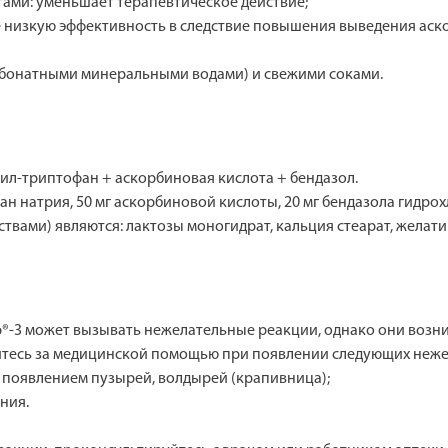
ами: уменьшает терапевтическое действие;
е низкую эффективность в следствие повышения выведения аск
бонатными минеральными водами) и свежими соками.
л-триптофан + аскорбиновая кислота + бендазол.
ан натрия, 50 мг аскорбиновой кислоты, 20 мг бендазола гидрох
ами) являются: лактозы моногидрат, кальция стеарат, желатин
-3 может вызывать нежелательные реакции, однако они возник
итесь за медицинской помощью при появлении следующих неже
с появлением пузырей, волдырей (крапивница);
ния.