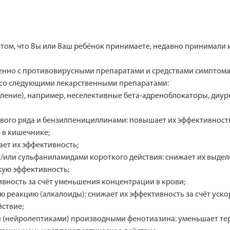
том, что Вы или Ваш ребёнок принимаете, недавно принимали 
нно с противовирусными препаратами и средствами симптома
 со следующими лекарственными препаратами:
ение), например, неселективные бета-адреноблокаторы, диур
ого ряда и бензилпенициллинами: повышает их эффективность 
е в кишечнике;
ет их эффективность;
/или сульфаниламидами короткого действия: снижает их выдел
кую эффективность;
вность за счёт уменьшения концентрации в крови;
 реакцию (алкалоиды): снижает их эффективность за счёт уск
ствие;
 (нейролептиками) производными фенотиазина: уменьшает тер