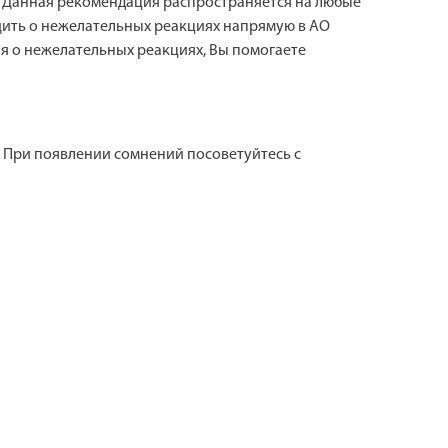
. Данная рекомендация распространяется на любые
щить о нежелательных реакциях напрямую в АО
щая о нежелательных реакциях, Вы помогаете
. При появлении сомнений посоветуйтесь с