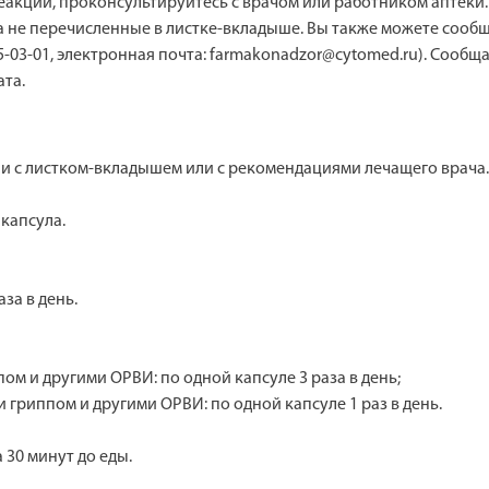
реакции, проконсультируйтесь с врачом или работником аптеки
а не перечисленные в листке-вкладыше. Вы также можете сооб
05-03-01, электронная почта: farmakonadzor@cytomed.ru). Сооб
та.
ии с листком-вкладышем или с рекомендациями лечащего врача
 капсула.
аза в день.
м и другими ОРВИ: по одной капсуле 3 раза в день;
гриппом и другими ОРВИ: по одной капсуле 1 раз в день.
 30 минут до еды.