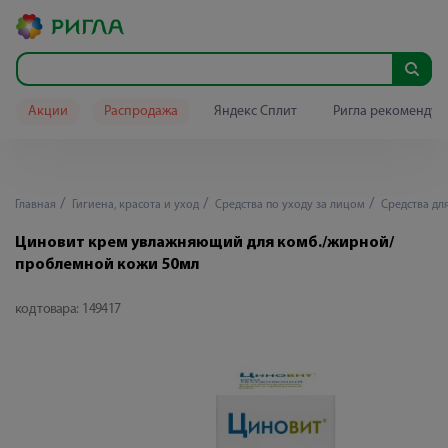
Акции
Распродажа
Яндекс Сплит
Ригла рекомендуе
Главная
Гигиена, красота и уход
Средства по уходу за лицом
Средства дл
Циновит крем увлажняющий для комб./жирной/
проблемной кожи 50мл
код товара:
149417