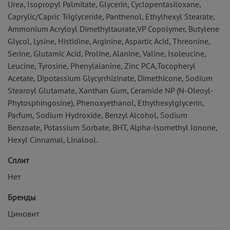
Urea, Isopropyl Palmitate, Glycerin, Cyclopentasiloxane,
Caprylic/Capric Triglyceride, Panthenol, Ethylhexyl Stearate,
Ammonium Acryloyl Dimethyltaurate,VP Copolymer, Butylene
Glycol, Lysine, Histidine, Arginine, Aspartic Acid, Threonine,
Serine, Glutamic Acid, Proline, Alanine, Valinе, Isoleucine,
Leucine, Tyrosine, Phenylalanine, Zinc PCA,Tocopheryl
Acetate, Dipotassium Glycyrrhizinate, Dimethicone, Sodium
Stearoyl Glutamate, Xanthan Gum, Ceramide NP (N-Oleoyl-
Phytosphingosine), Phenoxyethanol, Ethylhexylglycerin,
Parfum, Sodium Hydroxide, Benzyl Alcohol, Sodium
Benzoate, Potassium Sorbate, ВНТ, Alpha-Isomethyl Ionone,
Hexyl Cinnamal, Linalool.
Сплит
Нет
Бренды
Циновит