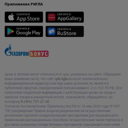
Приложение РИГЛА
Цены в аптеках могут отличаться от цен, указанных на сайте. Обращаем
ваше внимание на то, что сайт
spb.rigla.ru
носит исключительно
информационный характер и ни при каких условиях не является
публичной офертой, определяемой положениями п. 2 ст. 437 ГК РФ. Для
получения подробной информации о действующих ценах на товар и
наличии товара в конкретной аптеке, пожалуйста, обращайтесь по
телефону
8 (495) 737-27-30
Согласно постановлению Правительства РФ от 16 мая 2020 года № 697
"Об утверждении Правил выдачи разрешения на осуществление
розничной торговли лекарственными препаратами для медицинского
применения дистанционным способом, осуществления такой торговли и
доставки указанных лекарственных препаратов гражданам и внесении