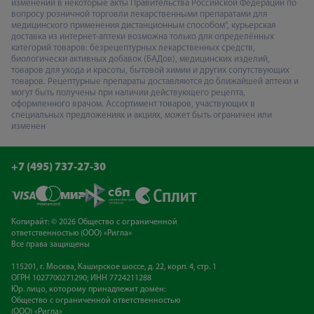
изменений в некоторые акты Правительства Российской Федерации по
вопросу розничной торговли лекарственными препаратами для
медицинского применения дистанционным способом", курьерская
доставка из интернет-аптеки возможна только для определённых
категорий товаров: безрецептурных лекарственных средств,
биологически активных добавок (БАДов), медицинских изделий,
товаров для ухода и красоты, бытовой химии и других сопутствующих
товаров. Рецептурные препараты доставляются до ближайшей аптеки и
могут быть получены при наличии действующего рецепта,
оформленного врачом. Ассортимент товаров, участвующих в
специальных предложениях и акциях, может быть ограничен или
изменен
+7 (495) 737-27-30
Копирайт: © 2026 Общество с ограниченной
ответственностью (ООО) «Ригла»
Все права защищены
115201, г. Москва, Каширское шоссе, д. 22, корп. 4, стр. 1
ОГРН 1027700271290; ИНН 7724211288
Юр. лицо, которому принадлежит домен:
Общество с ограниченной ответственностью
(ООО) «Ригла»