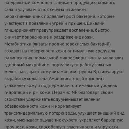
натуральный компонент, снижает продукцию кожного
сала и улучшает отток себума из железы.
Биоактивный цинк подавляет рост бактерий, которые
участвуют в появлении угрей и прыщей. Дикалий
глицирризинат предупреждает воспаление, быстро
снимает покраснение и раздражение кожи.
Метабиотики (лизаты пропионовокислых бактерий)
создают на поверхности кожи оптимальную среду для
размножения нормальной микрофлоры, восстанавливают
здоровый микробиом, нормализуют работу сальных
желез, насыщают кожу витаминами группы В, стимулируют
выработку коллагена. Аминокислотный комплекс
увлажняет кожу и поддерживает оптимальный уровень
гидратации и pH кожи. Церамид NP благодаря своим
свойствам удерживать воду уменьшает явления
обезвоженности кожи и нормализует
трансэпидермальную потерю воды, улучшает внешний вид
кожи, уменьшает ощущение сухости, укрепляет барьерную
прочность кожи, способствует эластичности и упругости