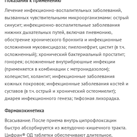
Показания к применению
Лечение инфекционно-воспалительных заболеваний,
вызванных чувствительными микроорганизмами: острый
синусит; инфекционно-воспалительные заболевания
нижних дыхательных путей, включая пневмонию,
обострение хронического бронхита и инфекционные
осложнения муковисцидоза; пиелонефрит, цистит (в т.ч.
осложненный); хронический бактериальный простатит;
гонорея; осложненные внутрибрюшные инфекции
(применяется в комбинации с метронидазолом);
холецистит, холангит; инфекционные заболевания
кожных покровов; инфекционные заболевания костей и
суставов (в т.ч. острый и хронический остеомиелит);
диарея инфекционного генеза; тифозная лихорадка.
Фармакокинетика
Всасывание. После приема внутрь ципрофлоксацин
быстро абсорбируется из желудочно-кишечного тракта.
Цифран® ОД таблетки обеспечивают длительное,