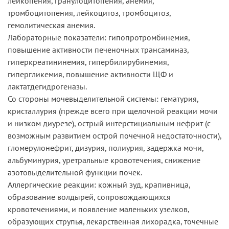
лейкопения, гранулоцитопения, анемия,
тромбоцитопения, лейкоцитоз, тромбоцитоз,
гемолитическая анемия.
Лабораторные показатели: гипопротромбинемия,
повышение активности печеночных трансаминаз,
гиперкреатининемия, гипербилирубинемия,
гипергликемия, повышение активности ЩФ и
лактатдегидрогеназы.
Со стороны мочевыделительной системы: гематурия,
кристаллурия (прежде всего при щелочной реакции мочи
и низком диурезе), острый интерстициальным нефрит (с
возможным развитием острой почечной недостаточности),
гломерулонефрит, дизурия, полиурия, задержка мочи,
альбуминурия, уретральные кровотечения, снижение
азотовыделительной функции почек.
Аллергические реакции: кожный зуд, крапивница,
образование волдырей, сопровождающихся
кровотечениями, и появление маленьких узелков,
образующих струпья, лекарственная лихорадка, точечные