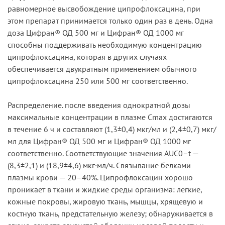
равномерное высвобождение ципрофлоксацина, при
этом препарат принимается только один раз в день. Одна
доза Цифран® ОД 500 мг и Цифран® ОД 1000 мг
способны поддерживать необходимую концентрацию
ципрофлоксацина, которая в других случаях
обеспечивается двукратным применением обычного
ципрофлоксацина 250 или 500 мг соответственно.
Распределение. после введения однократной дозы
максимальные концентрации в плазме Cmax достигаются
в течение 6 ч и составляют (1,3±0,4) мкг/мл и (2,4±0,7) мкг/
мл для Цифран® ОД 500 мг и Цифран® ОД 1000 мг
соответственно. Соответствующие значения AUC0–t —
(8,3±2,1) и (18,9±4,6) мкг·мл/ч. Связывание белками
плазмы крови — 20–40%. Ципрофлоксацин хорошо
проникает в ткани и жидкие среды организма: легкие,
кожные покровы, жировую ткань, мышцы, хрящевую и
костную ткань, предстательную железу; обнаруживается в