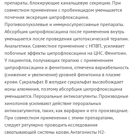
препараты, блокирующие канальцевую секрецию. При
совместном применении с пробеницидом уменьшается
почечная экскреция ципрофлоксацина.
Противоопухолевые и иммуносупрессивные препараты.
Абсорбция ципрофлоксацина после применения внутрь
уменьшается после проведения цитотоксической терапии.
Анальгетики. Совместное применение с НПВП, усиливает
побочные эффекты ципрофлоксацина на ЦНС. Фенитоин.
У пациентов, получающих терапию с применением
ципрофлоксацина и фенитоина, отмечена вариабельность
(снижение и увеличение) уровней фенитоина в плазме
крови. Сукральфат. В желудке сукральфат высвобождает
ионы алюминия, поэтому абсорбция ципрофлоксацина
уменьшается. Пероральные антикоагулянты. Производные
хинолонов усиливают действие пероральных
антикоагулянтов, таких, как варфарин и его производные.
При совместном применении с этими препаратами,
следует регулярно проводить исследования
свертывающей системы крови. Антагонисты Н2-