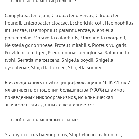
— аэробные грамотрицательные:
Campylobacter jejuni, Citrobacter diversus, Citrobacter
freundii, Enterobacter cloacae, Escherichia coli, Haemophilus
influenzae, Haemophilus parainfluenzae, Klebsiella
pneumoniae, Moraxella catarrhalis, Morganella morganii,
Neisseria gonorrhoeae, Proteus mirabilis, Proteus vulgaris,
Providencia rettgeri, Pseudomonas aeruginosa, Salmonella
typhi, Serratia marcescens, Shigella boydii, Shigella
dysenteriae, Shigella flexneri, Shigella sonnei.
В исследованиях in vitro ципрофлоксацин в МПК <1 мкг/
мл активен в отношении большинства (>90%) штаммов
приведенных микроорганизмов, но клиническая
значимость этих данных еще уточняется:
— аэробные грамположительные:
Staphylococcus haemophilus, Staphylococcus hominis;