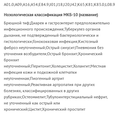
A01.0;A09;A16;A54;E84.9;J01;J18;J20;J42;K65;K81;K83.0;L08
Нозологическая классификация МКБ-10 (название)
Брюшной тиф;Диарея и гастроэнтерит предположительно
инфекционного происхождения;Туберкулез органов
дыхания, не подтвержденный бактериологически и
гистологически;Гонококковая инфекция;Кистозный
фиброз неуточненный;Острый синусит;Пневмония без
уточнения возбудителя;Острый бронхит;Хронический
бронхит
неуточненный;Перитонит;Холецистит;Холангит;Местная
инфекция кожи и подкожной клетчатки
неуточненная;Пиогенный артрит
неуточненный;Реактивная артропатия при других
болезнях, классифицированных в других
рубриках;Остеомиелит;Тубулоинтерстициальный нефрит,
не уточненный как острый или
хронический;Цистит;Хронический простатит