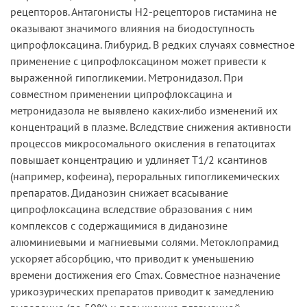
рецепторов. Антагонисты Н2-рецепторов гистамина не
оказывают значимого влияния на биодоступность
ципрофлоксацина. Глибурид. В редких случаях совместное
применение с ципрофлоксацином может привести к
выраженной гипогликемии. Метронидазол. При
совместном применении ципрофлоксацина и
метронидазола не выявлено каких-либо изменений их
концентраций в плазме. Вследствие снижения активности
процессов микросомального окисления в гепатоцитах
повышает концентрацию и удлиняет T1/2 ксантинов
(например, кофеина), пероральных гипогликемических
препаратов. Диданозин снижает всасывание
ципрофлоксацина вследствие образования с ним
комплексов с содержащимися в диданозине
алюминиевыми и магниевыми солями. Метоклопрамид
ускоряет абсорбцию, что приводит к уменьшению
времени достижения его Cmax. Совместное назначение
урикозурических препаратов приводит к замедлению