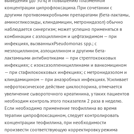
выведения (до 50%) и повышению плазменной
концентрации ципрофлоксацина. При сочетании с
другими противомикробными препаратами (бета-лактамы,
аминогликозиды, клиндамицин, метронидазол) обычно
наблюдается синергизм; может успешно применяться в
комбинации с азлоциллином и цефтазидимом — при
инфекциях, вызванныхPseudomonas spp.; с
мезлоциллином, азлоциллином и другими бета-
лактамными антибиотиками — при стрептококковых
инфекциях; с изоксазолпенициллинами и ванкомицином
— при стафилококковых инфекциях; с метронидазолом и
клиндамицином — при анаэробных инфекциях. Усиливает
нефротоксическое действие циклоспорина, отмечается
увеличение сывороточного креатинина, у таких пациентов
необходим контроль этого показателя 2 раза в неделю.
Если необходимо применение теофиллина во время
терапии ципрофлоксацином, следует контролировать
концентрации теофиллина, при необходимости
произвести соответствующую корректировку режима