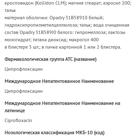
кросповидон (Kollidon CLM); магния стеарат; аэросил 200;
тальк
материал оболочки: Opadry 31В58910 белый;
гидроксипропилметилцеллюлоза; тальк; вода очищенная
состав Opadry 31B589I0 белого: гипромеллоза; лактозы
моногидрат; титана диоксид; макрогол 400
в блистере 5 шт.; в пачке картонной 1 или 2 блистера.
Фармакологическая группа АТС (название)
Ципрофлоксацин
Международное Непатентованное Наименование
Ципрофлоксацин
Международное Непатентованное Наименование на
латинице
Ciprofloxacin
Нозологическая классификация МКБ-10 (код)