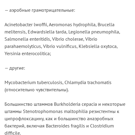
— аэробные грамотрицательные:
Acinetobacter lwoffii, Aeromonas hydrophila, Brucella
melitensis, Edwardsiella tarda, Legionella pneumophila,
Salmonella enteritidis, Vibrio cholerae, Vibrio
parahaemolyticus, Vibrio vulnificus, Klebsiella oxytoca,
Yersinia enterocolitica;
— другие:
Mycobacterium tuberculosis, Chlamydia trachomatis
(относительно чувствительны).
Большинство штаммов Burkholderia cepacia и некоторые
штаммы Stenotrophomonas maltophilia резистентны к
ципрофлоксацину, как и большинство анаэробных
бактерий, включая Bacteroides fragilis и Clostridium
difficile.