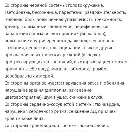
Со стороны нервной системы: головокружение,
светобоязнь, бессонница, парестезии, раздражительность,
головная боль, повышенная утомляемость, тревожность,
тремор, кошмарные сновидения, периферическая
паралгезия (аномалия восприятия чувства боли),
повышение внутричерепного давления, спутанность
сознания, депрессия, галлюцинации, а также другие
проявления психотических реакций (изредка
прогрессирующих до состояний, в которых пациент может
причинить себе вред), мигрень, обморок, тромбоз
церебральных артерий.
Со стороны органов чувств: нарушения вкуса и обоняния,
нарушение зрения (диплопия, изменение
цветовосприятия), шум в ушах, снижение слуха.
Со стороны сердечно-сосудистой системы: тахикардия,
нарушения сердечного ритма, снижение АД, приливы
крови к коже лица.
Со стороны кроветворной системы: эозинофилия,