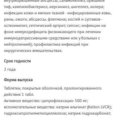
внутрибрюшинные абсцессы, сальмонеллез, брюшной
тиф, кампилобактериоз, иерсиниоз, шигеллез, холера;
инфекции кожи и мягких тканей - инфицированные язвы,
раны, ожоги, абсцессы, флегмона; костей и суставов -
остеомиелит, септический артрит; сепсис; инфекции на
фоне иммунодефицита (возникающего при лечении
иммунодепрессивными средствами или у больных с
нейтропенией); профилактика инфекций при
хирургических вмешательствах.
Срок годности
2 года
Форма выпуска
Таблетки, покрытые оболочкой, пролонгированного
действия 1 табл.
Активное вещество: ципрофлоксацин 500 мг;
вспомогательные вещества: натрия альгинат (Kelton LVCR);
гидроксипропилметилцеллюлоза; натрия гидрокарбонат;