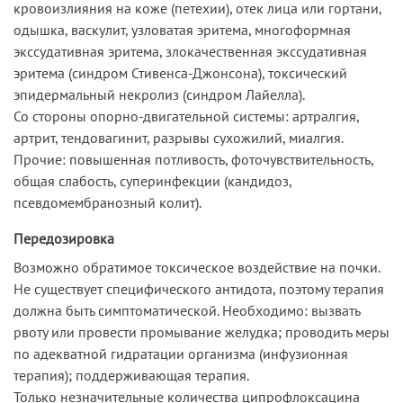
кровоизлияния на коже (петехии), отек лица или гортани,
одышка, васкулит, узловатая эритема, многоформная
экссудативная эритема, злокачественная экссудативная
эритема (синдром Стивенса-Джонсона), токсический
эпидермальный некролиз (синдром Лайелла).
Со стороны опорно-двигательной системы: артралгия,
артрит, тендовагинит, разрывы сухожилий, миалгия.
Прочие: повышенная потливость, фоточувствительность,
общая слабость, суперинфекции (кандидоз,
псевдомембранозный колит).
Передозировка
Возможно обратимое токсическое воздействие на почки.
Не существует специфического антидота, поэтому терапия
должна быть симптоматической. Необходимо: вызвать
рвоту или провести промывание желудка; проводить меры
по адекватной гидратации организма (инфузионная
терапия); поддерживающая терапия.
Только незначительные количества ципрофлоксацина