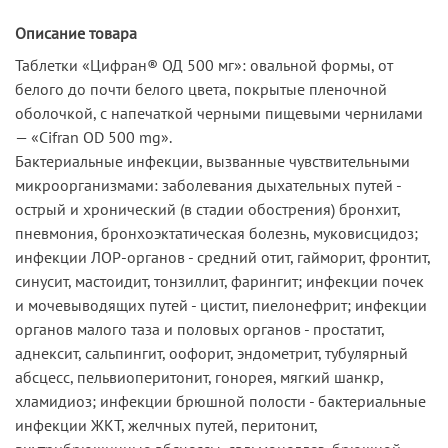
Описание товара
Таблетки «Цифран® ОД 500 мг»: овальной формы, от
белого до почти белого цвета, покрытые пленочной
оболочкой, с напечаткой черными пищевыми чернилами
— «Cifran OD 500 mg».
Бактериальные инфекции, вызванные чувствительными
микроорганизмами: заболевания дыхательных путей -
острый и хронический (в стадии обострения) бронхит,
пневмония, бронхоэктатическая болезнь, муковисцидоз;
инфекции ЛОР-органов - средний отит, гайморит, фронтит,
синусит, мастоидит, тонзиллит, фарингит; инфекции почек
и мочевыводящих путей - цистит, пиелонефрит; инфекции
органов малого таза и половых органов - простатит,
аднексит, сальпингит, оофорит, эндометрит, тубулярный
абсцесс, пельвиоперитонит, гонорея, мягкий шанкр,
хламидиоз; инфекции брюшной полости - бактериальные
инфекции ЖКТ, желчных путей, перитонит,