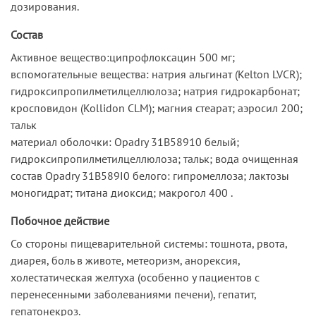
дозирования.
Состав
Активное вещество:ципрофлоксацин 500 мг;
вспомогательные вещества: натрия альгинат (Kelton LVCR);
гидроксипропилметилцеллюлоза; натрия гидрокарбонат;
кросповидон (Kollidon CLM); магния стеарат; аэросил 200;
тальк
материал оболочки: Opadry 31В58910 белый;
гидроксипропилметилцеллюлоза; тальк; вода очищенная
состав Opadry 31B589I0 белого: гипромеллоза; лактозы
моногидрат; титана диоксид; макрогол 400 .
Побочное действие
Со стороны пищеварительной системы: тошнота, рвота,
диарея, боль в животе, метеоризм, анорексия,
холестатическая желтуха (особенно у пациентов с
перенесенными заболеваниями печени), гепатит,
гепатонекроз.