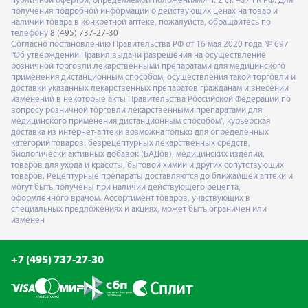
публичной офертой, определяемой положениями п. 2 ст. 437 ГК РФ. Для
получения подробной информации о действующих ценах на товар и
наличии товара в конкретной аптеке, пожалуйста, обращайтесь по
телефону
8 (495) 737-27-30
Согласно постановлению Правительства РФ от 16 мая 2020 года № 697
"Об утверждении Правил выдачи разрешения на осуществление
розничной торговли лекарственными препаратами для медицинского
применения дистанционным способом, осуществления такой торговли и
доставки указанных лекарственных препаратов гражданам и внесении
изменений в некоторые акты Правительства Российской Федерации по
вопросу розничной торговли лекарственными препаратами для
медицинского применения дистанционным способом", курьерская
доставка из интернет-аптеки возможна только для определённых
категорий товаров: безрецептурных лекарственных средств,
биологически активных добавок (БАДов), медицинских изделий,
товаров для ухода и красоты, бытовой химии и других сопутствующих
товаров. Рецептурные препараты доставляются до ближайшей аптеки и
могут быть получены при наличии действующего рецепта,
оформленного врачом. Ассортимент товаров, участвующих в
специальных предложениях и акциях, может быть ограничен или
изменен
+7 (495) 737-27-30