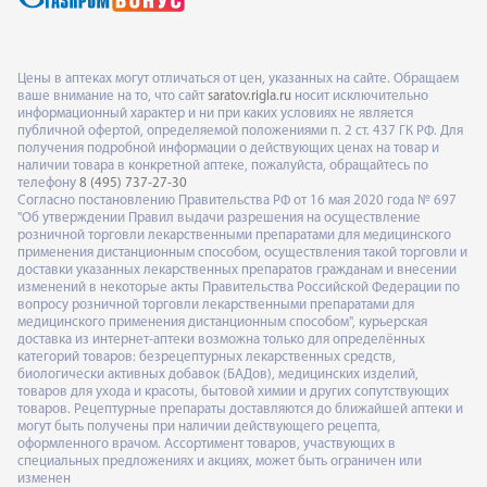
Цены в аптеках могут отличаться от цен, указанных на сайте. Обращаем
ваше внимание на то, что сайт
saratov.rigla.ru
носит исключительно
информационный характер и ни при каких условиях не является
публичной офертой, определяемой положениями п. 2 ст. 437 ГК РФ. Для
получения подробной информации о действующих ценах на товар и
наличии товара в конкретной аптеке, пожалуйста, обращайтесь по
телефону
8 (495) 737-27-30
Согласно постановлению Правительства РФ от 16 мая 2020 года № 697
"Об утверждении Правил выдачи разрешения на осуществление
розничной торговли лекарственными препаратами для медицинского
применения дистанционным способом, осуществления такой торговли и
доставки указанных лекарственных препаратов гражданам и внесении
изменений в некоторые акты Правительства Российской Федерации по
вопросу розничной торговли лекарственными препаратами для
медицинского применения дистанционным способом", курьерская
доставка из интернет-аптеки возможна только для определённых
категорий товаров: безрецептурных лекарственных средств,
биологически активных добавок (БАДов), медицинских изделий,
товаров для ухода и красоты, бытовой химии и других сопутствующих
товаров. Рецептурные препараты доставляются до ближайшей аптеки и
могут быть получены при наличии действующего рецепта,
оформленного врачом. Ассортимент товаров, участвующих в
специальных предложениях и акциях, может быть ограничен или
изменен