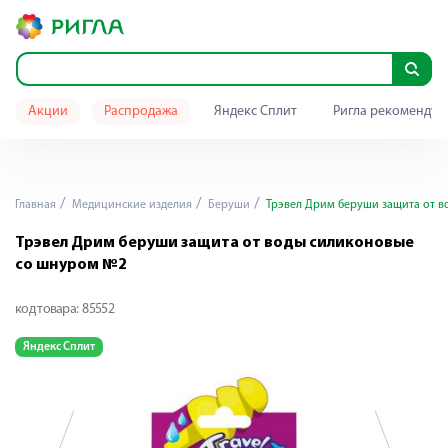
Акции
Распродажа
Яндекс Сплит
Ригла рекомендуе
Главная
Медицинские изделия
Беруши
Трэвел Дрим беруши защита от 
Трэвел Дрим беруши защита от воды силиконовые
со шнуром №2
код товара:
85552
Яндекс Сплит
Я