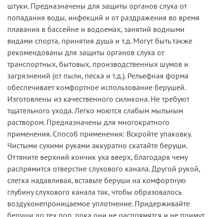
штуки. Предназначены для защиты органов слуха от
попадания воды, инфекций и от раздражения во время
плавания в бассейне и водоемах, занятий водными
видами спорта, принятия душа и т.д. Могут быть также
рекомендованы для защиты органов слуха от
транспортных, бытовых, производственных шумов и
загрязнений (от пыли, песка и т.д.). Рельефная форма
обеспечивает комфортное использование берушей.
Изготовлены из качественного силикона. Не требуют
тщательного ухода. Легко моются слабым мыльным
раствором. Предназначены для многократного
применения. Способ применения: Вскройте упаковку.
Чистыми сухими руками аккуратно скатайте беруши.
Оттяните верхний кончик уха вверх, благодаря чему
распрямится отверстие слухового канала. Другой рукой,
слегка надавливая, вставьте беруши на комфортную
глубину слухового канала так, чтобы образовалось
воздухонепроницаемое уплотнение. Придерживайте
беруши до тех пор, пока они не распрямятся и не примут